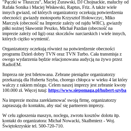
"Pączki w Tłuszczu", Maciej Żurawski, DJ Chojnackie, maluchy od
Rafała Sonika i Maciej Wisławski, Raptus, Friz. A także wiele
innych gwiazd, od których organizatorzy oczekują potwierdzenia
obecności: gwiazdy motosportu Krzysztof Hołowczyc, Miko
Marczyk (obecność na Imprezie zależy od rajdu WRC), gwiazdy
piłki nożnej Sławomir Peszko, Michał Pazdan (obecność na
imprezie zależy od ligi) oraz skoczków narciarskich i wiele innych,
których ciężko wymienić.
Organizatorzy oczekują również na potwierdzenie obecności
programu Dzień dobry TVN oraz TVN Turbo. Cała transmisja z
owego wydarzenia będzie relacjonowana audycją na żywo przez
RadioEM.
Impreza nie jest biletowana. Zebrane pieniądze organizatorzy
przekazują dla Huberta Szyba, chorego chłopca w wieku 4 lat który
walczy z rakiem mózgu. Celem naszej imprezy jest zebranie kwoty
100.000 zł. Więcej tutaj:
https://www.siepomaga.pl/hubert-szyba
Na imprezie można zareklamować swoją firmę, organizatorzy
zapraszają do kontaktu, aby stać się partnerem imprezy.
W celu zgłoszenia maszyn, noclegu, zwrotu kosztów dolotu itp.
kontakt do organizatora: Michał Nowacki, Skalbmierz - Woj.
Świętokrzyskie tel. 500-720-710.