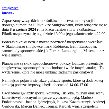
śmigłowce
imprezy
Zapraszamy wszystkich miłośników lotnictwa, motoryzacji i
dobrego humoru na II Piknik ze Śmigłowcami, który odbędzie się w
dniu
8 września 2024 r
. na Placu Targowym w Skalbmierzu.
Piknik rozpoczyna się o godzinie 13:00 a jego zakończenie o 22:00.
Podczas pikniku będzie można podziwiać niespotykane wcześniej
w Skalbmierzu śmigłowce marki Robinson, Bell i Eurocopter,
samochody sportowe takie jak Ferrari, Lamborghini, Maserati oraz
wiele innych.
Planowane są skoki spadochronowe, pokazy lotnicze, prezentacje
śmigłowców, sportowych samochodów i wiele innych atrakcji. To
wydarzenie, które nie może umknąć żadnemu pasjonatowi!
Na miejscu pojawią się także gwiazdy sportu, które są dodatkową
atrakcją podczas imprezy, i będą obecne od 14.00-17.00.
Gwiazdami gwiazdy sportu, Youtuba, TikToka, muzyki oraz sceny
kabaretowej obecnymi na tymże wydarzeniu będą: Mariusz
Pudzianowski, Joanna Jędrzejczyk, Łukasz Kazimierczyk, Andrzej
Grabowski, Marcin Daniec, Tomasz Karolak wraz z zespołem