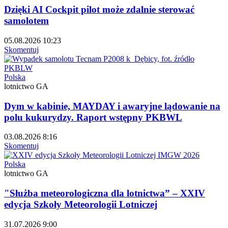
Dzięki AI Cockpit pilot może zdalnie sterować
samolotem
05.08.2026 10:23
Skomentuj
Polska
lotnictwo GA
Dym w kabinie, MAYDAY i awaryjne lądowanie na
polu kukurydzy. Raport wstępny PKBWL
03.08.2026 8:16
Skomentuj
Polska
lotnictwo GA
"Służba meteorologiczna dla lotnictwa” – XXIV
edycja Szkoły Meteorologii Lotniczej
31.07.2026 9:00