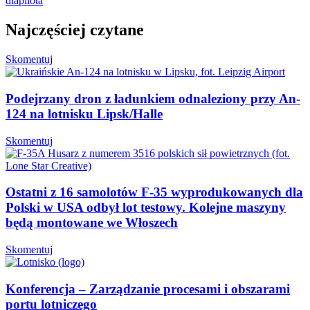
dlapilota
Najczęściej czytane
Skomentuj
Podejrzany dron z ładunkiem odnaleziony przy An-
124 na lotnisku Lipsk/Halle
Skomentuj
Ostatni z 16 samolotów F-35 wyprodukowanych dla
Polski w USA odbył lot testowy. Kolejne maszyny
będą montowane we Włoszech
Skomentuj
Konferencja – Zarządzanie procesami i obszarami
portu lotniczego