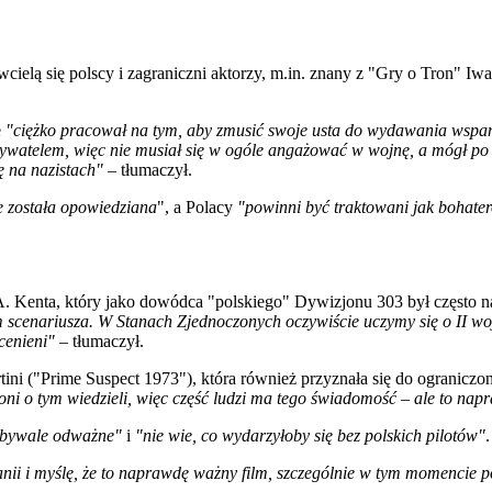
cielą się polscy i zagraniczni aktorzy, m.in. znany z "Gry o Tron" Iwa
e
"ciężko pracował na tym, aby zmusić swoje usta do wydawania wspani
obywatelem, więc nie musiał się w ogóle angażować w wojnę, a mógł po 
ę na nazistach"
– tłumaczył.
e została opowiedziana
", a Polacy
"powinni być traktowani jak bohate
A. Kenta, który jako dowódca "polskiego" Dywizjonu 303 był często
em scenariusza. W Stanach Zjednoczonych oczywiście uczymy się o II wo
cenieni"
– tłumaczył.
ini ("Prime Suspect 1973"), która również przyznała się do ogranicz
ni o tym wiedzieli, więc część ludzi ma tego świadomość – ale to napra
niebywale odważne"
i
"nie wie, co wydarzyłoby się bez polskich pilotów"
.
tanii i myślę, że to naprawdę ważny film, szczególnie w tym momencie pol