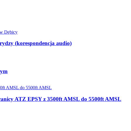
ydzy (korespondencja audio)
wym
j granicy ATZ EPSY z 3500ft AMSL do 5500ft AMSL