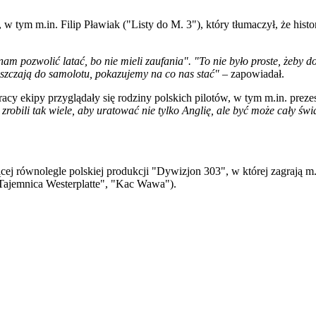
w tym m.in. Filip Pławiak ("Listy do M. 3"), który tłumaczył, że hist
nam pozwolić latać, bo nie mieli zaufania". "To nie było proste, żeby d
szczają do samolotu, pokazujemy na co nas stać"
– zapowiadał.
cy ekipy przyglądały się rodziny polskich pilotów, w tym m.in. prezes
robili tak wiele, aby uratować nie tylko Anglię, ale być może cały św
ącej równolegle polskiej produkcji "Dywizjon 303", w której zagrają m
"Tajemnica Westerplatte", "Kac Wawa").