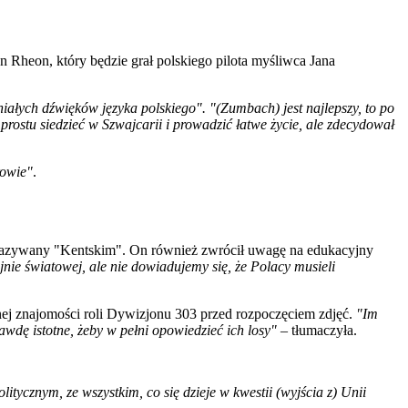
n Rheon, który będzie grał polskiego pilota myśliwca Jana
ałych dźwięków języka polskiego". "(Zumbach) jest najlepszy, to po
prostu siedzieć w Szwajcarii i prowadzić łatwe życie, ale zdecydował
rowie"
.
 nazywany "Kentskim". On również zwrócił uwagę na edukacyjny
jnie światowej, ale nie dowiadujemy się, że Polacy musieli
onej znajomości roli Dywizjonu 303 przed rozpoczęciem zdjęć.
"Im
wdę istotne, żeby w pełni opowiedzieć ich losy"
– tłumaczyła.
itycznym, ze wszystkim, co się dzieje w kwestii (wyjścia z) Unii