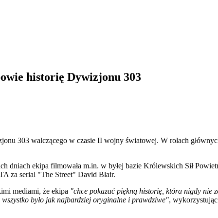
owie historię Dywizjonu 303
izjonu 303 walczącego w czasie II wojny światowej
. W rolach głównyc
nich dniach ekipa filmowała m.in. w byłej bazie Królewskich Sił Pow
A za serial "The Street" David Blair.
imi mediami, że ekipa
"chce pokazać piękną historię, która nigdy nie
 wszystko było jak najbardziej oryginalne i prawdziwe"
, wykorzystując