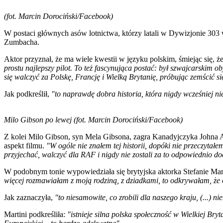
(fot. Marcin Dorociński/Facebook)
W postaci głównych asów lotnictwa, którzy latali w Dywizjonie 303 w
Zumbacha.
Aktor przyznał, że ma wiele kwestii w języku polskim, śmiejąc się, ż
prostu najlepszy pilot. To też fascynująca postać: był szwajcarskim 
się walczyć za Polskę, Francję i Wielką Brytanię, próbując zemścić si
Jak podkreślił,
"to naprawdę dobra historia, która nigdy wcześniej ni
Milo Gibson po lewej (fot. Marcin Dorociński/Facebook)
Z kolei Milo Gibson, syn Mela Gibsona, zagra Kanadyjczyka Johna 
aspekt filmu.
"W ogóle nie znałem tej historii, dopóki nie przeczytał
przyjechać, walczyć dla RAF i nigdy nie zostali za to odpowiednio do
W podobnym tonie wypowiedziała się brytyjska aktorka Stefanie Mart
więcej rozmawiałam z moją rodziną, z dziadkami, to odkrywałam, że o
Jak zaznaczyła,
"to niesamowite, co zrobili dla naszego kraju, (...) 
Martini podkreśliła:
"istnieje silna polska społeczność w Wielkiej Bry