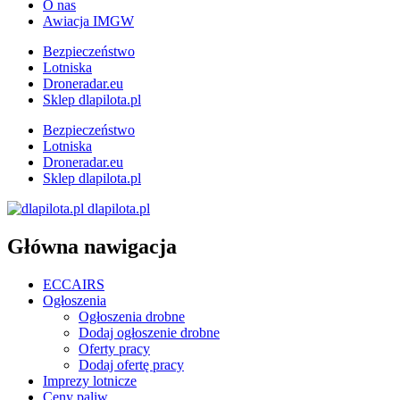
O nas
Awiacja IMGW
Bezpieczeństwo
Lotniska
Droneradar.eu
Sklep dlapilota.pl
Bezpieczeństwo
Lotniska
Droneradar.eu
Sklep dlapilota.pl
dlapilota.pl
Główna nawigacja
ECCAIRS
Ogłoszenia
Ogłoszenia drobne
Dodaj ogłoszenie drobne
Oferty pracy
Dodaj ofertę pracy
Imprezy lotnicze
Ceny paliw