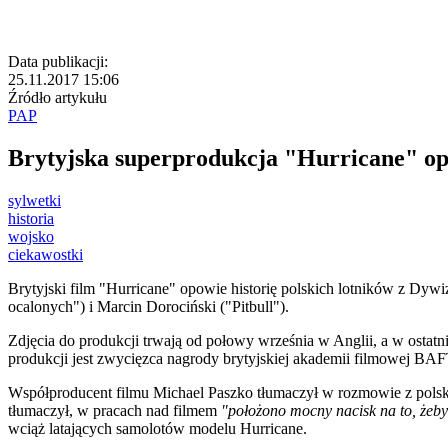
Data publikacji:
25.11.2017 15:06
Źródło artykułu
PAP
Brytyjska superprodukcja "Hurricane" op
sylwetki
historia
wojsko
ciekawostki
Brytyjski film "Hurricane" opowie historię polskich lotników z Dyw
ocalonych") i Marcin Dorociński ("Pitbull").
Zdjęcia do produkcji trwają od połowy września w Anglii, a w ostat
produkcji jest zwycięzca nagrody brytyjskiej akademii filmowej BAFT
Współproducent filmu Michael Paszko tłumaczył w rozmowie z polsk
tłumaczył, w pracach nad filmem
"położono mocny nacisk na to, żeby
wciąż latających samolotów modelu Hurricane.