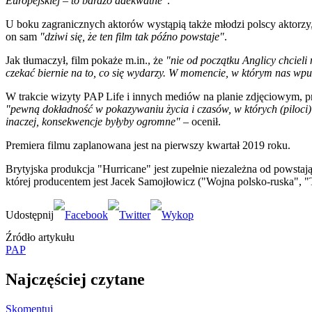
Europejskiej
– to bardzo adekwatne"
.
U boku zagranicznych aktorów wystąpią także młodzi polscy aktorzy, 
on sam
"dziwi się, że ten film tak późno powstaje"
.
Jak tłumaczył, film pokaże m.in., że
"nie od początku Anglicy chcieli 
czekać biernie na to, co się wydarzy. W momencie, w którym nas wpu
W trakcie wizyty PAP Life i innych mediów na planie zdjęciowym, pra
"pewną dokładność w pokazywaniu życia i czasów, w których (piloci) z
inaczej, konsekwencje byłyby ogromne"
– ocenił.
Premiera filmu zaplanowana jest na pierwszy kwartał 2019 roku.
Brytyjska produkcja "Hurricane" jest zupełnie niezależna od powstaj
której producentem jest Jacek Samojłowicz ("Wojna polsko-ruska", 
Źródło artykułu
PAP
Najczęściej czytane
Skomentuj