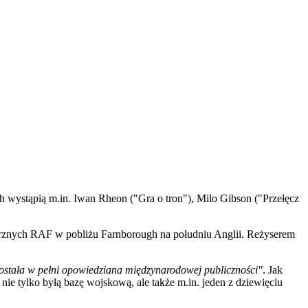
h wystąpią m.in. Iwan Rheon ("Gra o tron"), Milo Gibson ("Przełęcz
ietrznych RAF w pobliżu Farnborough na południu Anglii. Reżyserem
 została w pełni opowiedziana międzynarodowej publiczności"
. Jak
 nie tylko byłą bazę wojskową, ale także m.in. jeden z dziewięciu