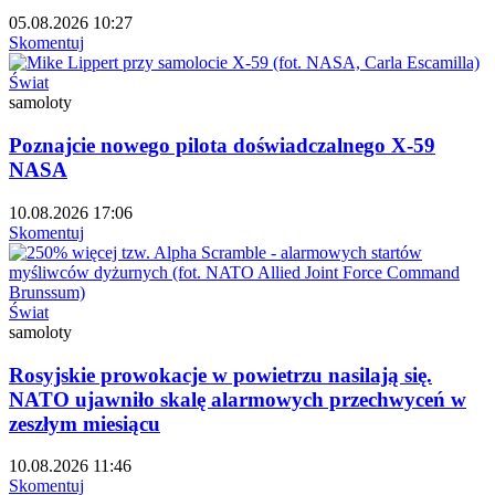
05.08.2026 10:27
Skomentuj
Świat
samoloty
Poznajcie nowego pilota doświadczalnego X-59
NASA
10.08.2026 17:06
Skomentuj
Świat
samoloty
Rosyjskie prowokacje w powietrzu nasilają się.
NATO ujawniło skalę alarmowych przechwyceń w
zeszłym miesiącu
10.08.2026 11:46
Skomentuj