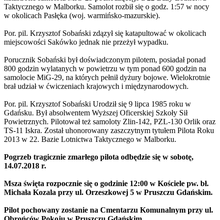
Taktycznego w Malborku
. Samolot rozbił się o godz. 1:57 w nocy
w okolicach Pasłęka (woj. warmińsko-mazurskie).
Por. pil. Krzysztof Sobański zdązył się katapultować w okolicach
miejscowości Sakówko jednak nie przeżył wypadku.
Porucznik Sobański był doświadczonym pilotem, posiadał ponad
800 godzin wylatanych w powietrzu w tym ponad 600 godzin na
samolocie MiG-29, na których pełnił dyżury bojowe. Wielokrotnie
brał udział w ćwiczeniach krajowych i międzynarodowych.
Por. pil. Krzysztof Sobański Urodził się 9 lipca 1985 roku w
Gdańsku. Był absolwentem Wyższej Oficerskiej Szkoły Sił
Powietrznych. Pilotował też samoloty Zlin-142, PZL-130 Orlik oraz
TS-11 Iskra. Został uhonorowany zaszczytnym tytułem Pilota Roku
2013 w 22. Bazie Lotnictwa Taktycznego w Malborku.
Pogrzeb tragicznie zmarłego pilota odbędzie się w sobotę,
14.07.2018 r.
Msza święta rozpocznie się o godzinie 12:00 w Kościele pw. bł.
Michała Kozala przy ul. Orzeszkowej 5 w Pruszczu Gdańskim.
Pilot pochowany zostanie na Cmentarzu Komunalnym przy ul.
Obrońców Pokoju w Pruszczu Gdańskim.