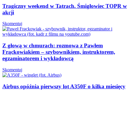
Tragiczny weekend w Tatrach. Śmigłowiec TOPR w
akcji
Skomentuj
Z głową w chmurach: rozmowa z Pawłem
Frąckowiakiem – szybownikiem, instruktorem,
egzaminatorem i wykładowcą
Skomentuj
Airbus opóźnia pierwszy lot A350F o kilka miesięcy