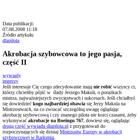
Data publikacji:
07.08.2008 11:18
Źródło artykułu
dlapilota
Akrobacja szybowcowa to jego pasja,
część II
wywiady
imprezy
Jeśli interesuje Cię czego zdecydowanie mają
nie robić
wszyscy ci,
którzy chcieliby pójść w ślady Jerzego Makuli
, o porażkach
mistrza, najważniejszych zwycięstwach i sukcesach. Jeśli chciałbyś
się dowiedzieć
kogo najbardziej obawia
się Jerzy Makula na
Mistrzostwach, na co zwracać szczególną uwagę oglądając
akrobację szybowcową i czy znanego pilota nie korci czasami, żeby
wykonywać
akrobacje na Boeingu 767
, dowiesz się, oglądając
drugą część wywiadu dlapilota.pl
z przygotowań do
rozpoczynających się dzisiaj
Mistrzostw Europy w akrobacji
szybowcowej w Radomiu
.