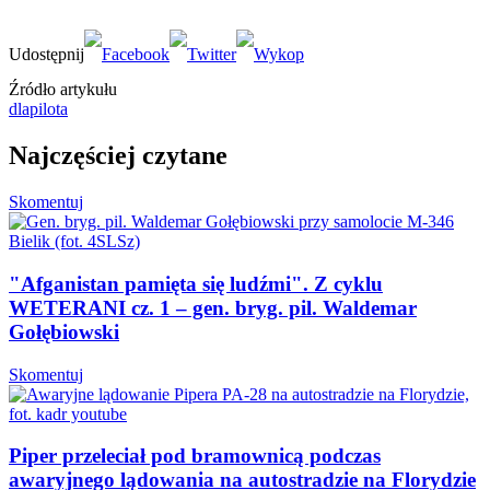
Źródło artykułu
dlapilota
Najczęściej czytane
Skomentuj
"Afganistan pamięta się ludźmi". Z cyklu
WETERANI cz. 1 – gen. bryg. pil. Waldemar
Gołębiowski
Skomentuj
Piper przeleciał pod bramownicą podczas
awaryjnego lądowania na autostradzie na Florydzie