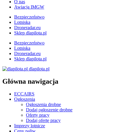
O nas
Awiacja IMGW
Bezpieczeństwo
Lotniska
Droneradar.eu
Sklep dlapilota.pl
Bezpieczeństwo
Lotniska
Droneradar.eu
Sklep dlapilota.pl
dlapilota.pl
Główna nawigacja
ECCAIRS
Ogłoszenia
Ogłoszenia drobne
Dodaj ogłoszenie drobne
Oferty pracy
Dodaj ofertę pracy
Imprezy lotnicze
Ceny paliw