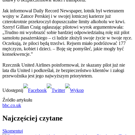
Jak informował Daily Record Newspaper, lotnik był weteranem
wojny w Zatoce Perskiej i w swojej lotniczej karierze już
czterokrotnie przekroczył dopuszczalne limity alkoholu we krwi.
Szeryf Gillian Craig ogłaszając pilotowi wyrok argumentowała:
„Trudno mi wyobrazić sobie bardziej odpowiedzialną rolę niż pilot
samolotu pasażerskiego – ci ludzie złożyli swoje życie w twoje ręce.
Oczekują, że piloci będą trzeźwi. Rejsem miało podróżować 177
mężczyzn, kobiet i dzieci. – Boję się pomyśleć, jakie mogły być
konsekwencje.”
Rzecznik United Airlines poinformował, że skazany pilot już nie
lata dla United i podkreślał, że bezpieczeństwo klientów i załogi
przewoźnika jest jego najwyższym priorytetem.
Źródło artykułu
bbc.co.uk
Najczęściej czytane
Skomentuj