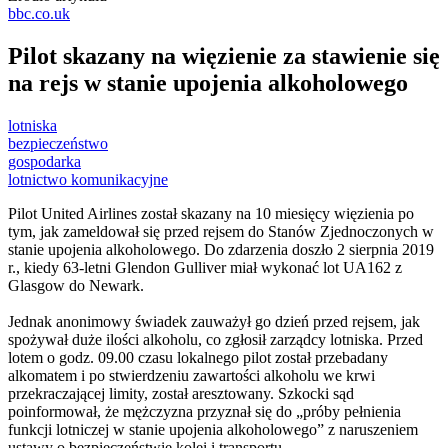
bbc.co.uk
Pilot skazany na więzienie za stawienie się
na rejs w stanie upojenia alkoholowego
lotniska
bezpieczeństwo
gospodarka
lotnictwo komunikacyjne
Pilot United Airlines został skazany na 10 miesięcy więzienia po
tym, jak zameldował się przed rejsem do Stanów
Zjednoczonych w
stanie upojenia alkoholowego. Do zdarzenia doszło 2 sierpnia 2019
r., kiedy 63-letni Glendon Gulliver miał wykonać lot UA162 z
Glasgow do Newark.
Jednak anonimowy świadek zauważył go dzień przed rejsem, jak
spożywał duże ilości alkoholu, co zgłosił zarządcy lotniska. Przed
lotem o godz. 09.00 czasu lokalnego pilot został przebadany
alkomatem i po stwierdzeniu zawartości alkoholu we krwi
przekraczającej limity, został aresztowany. Szkocki sąd
poinformował, że mężczyzna przyznał się do „próby pełnienia
funkcji lotniczej w stanie upojenia alkoholowego” z naruszeniem
ustawy o bezpieczeństwie kolei i transportu.