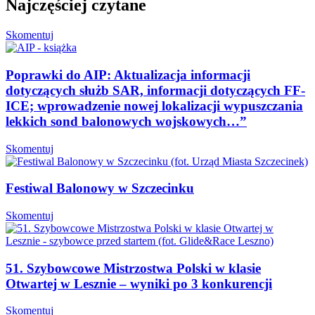
Najczęściej czytane
Skomentuj
Poprawki do AIP: Aktualizacja informacji
dotyczących służb SAR, informacji dotyczących FF-
ICE; wprowadzenie nowej lokalizacji wypuszczania
lekkich sond balonowych wojskowych…”
Skomentuj
Festiwal Balonowy w Szczecinku
Skomentuj
51. Szybowcowe Mistrzostwa Polski w klasie
Otwartej w Lesznie – wyniki po 3 konkurencji
Skomentuj