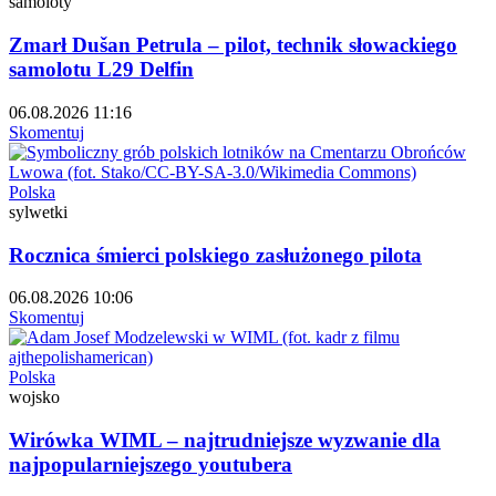
samoloty
Zmarł Dušan Petrula – pilot, technik słowackiego
samolotu L29 Delfin
06.08.2026 11:16
Skomentuj
Polska
sylwetki
Rocznica śmierci polskiego zasłużonego pilota
06.08.2026 10:06
Skomentuj
Polska
wojsko
Wirówka WIML – najtrudniejsze wyzwanie dla
najpopularniejszego youtubera