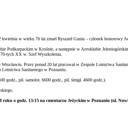
2 kwietnia w wieku 76 lat zmarł Ryszard Gunia – członek honorowy 
lubie Podkarpackim w Krośnie, a następnie w Aeroklubie Jeleniogórs
h 70-tych XX w. Szef Wyszkolenia.
Wrocławiu. Przez ponad 20 lat pracował w Zespole Lotnictwa Sanita
 Lotnictwa Sanitarnego w Poznaniu.
00 godz., pil. samolot. 6600 godz., pil. śmigł. 4600 godz.).
skiego.
8 roku o godz. 13:15 na cmentarzu Jeżyckim w Poznaniu (ul. Nowi