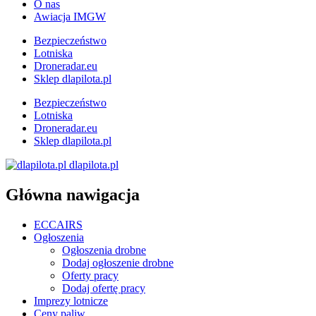
O nas
Awiacja IMGW
Bezpieczeństwo
Lotniska
Droneradar.eu
Sklep dlapilota.pl
Bezpieczeństwo
Lotniska
Droneradar.eu
Sklep dlapilota.pl
dlapilota.pl
Główna nawigacja
ECCAIRS
Ogłoszenia
Ogłoszenia drobne
Dodaj ogłoszenie drobne
Oferty pracy
Dodaj ofertę pracy
Imprezy lotnicze
Ceny paliw