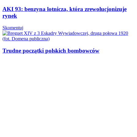
AKI 93: benzyna lotnicza, która zrewolucjonizuje
rynek
Skomentuj
Trudne początki polskich bombowców