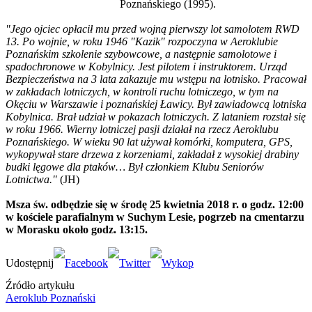
Poznańskiego (1995).
"Jego ojciec opłacił mu przed wojną pierwszy lot samolotem RWD
13. Po wojnie, w roku 1946 "Kazik" rozpoczyna w Aeroklubie
Poznańskim szkolenie szybowcowe, a następnie samolotowe i
spadochronowe w Kobylnicy. Jest pilotem i instruktorem. Urząd
Bezpieczeństwa na 3 lata zakazuje mu wstępu na lotnisko. Pracował
w zakładach lotniczych, w kontroli ruchu lotniczego, w tym na
Okęciu w Warszawie i poznańskiej Ławicy. Był zawiadowcą lotniska
Kobylnica. Brał udział w pokazach lotniczych. Z lataniem rozstał się
w roku 1966. Wierny lotniczej pasji działał na rzecz Aeroklubu
Poznańskiego. W wieku 90 lat używał komórki, komputera, GPS,
wykopywał stare drzewa z korzeniami, zakładał z wysokiej drabiny
budki lęgowe dla ptaków… Był członkiem Klubu Seniorów
Lotnictwa."
(JH)
Msza św. odbędzie się w środę 25 kwietnia 2018 r. o godz. 12:00
w kościele parafialnym w Suchym Lesie, pogrzeb na cmentarzu
w Morasku około godz. 13:15.
Źródło artykułu
Aeroklub Poznański