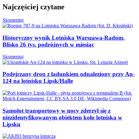
Najczęściej czytane
Skomentuj
Historyczny wynik Lotniska Warszawa-Radom.
Blisko 26 tys. podróżnych w miesiąc
Skomentuj
Podejrzany dron z ładunkiem odnaleziony przy An-
124 na lotnisku Lipsk/Halle
Samolot transportowy w nocy zderzył się z
niezidentyfikowanym obiektem koło lotniska w
Lipsku