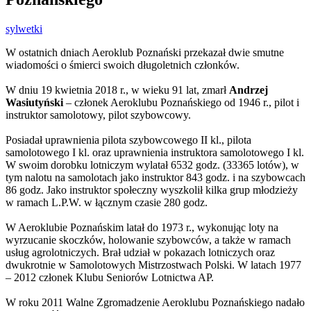
sylwetki
W ostatnich dniach Aeroklub Poznański przekazał dwie smutne
wiadomości o śmierci swoich długoletnich członków.
W dniu 19 kwietnia 2018 r., w wieku 91 lat, zmarł
Andrzej
Wasiutyński
– członek Aeroklubu Poznańskiego od 1946 r., pilot i
instruktor samolotowy, pilot szybowcowy.
Posiadał uprawnienia pilota szybowcowego II kl., pilota
samolotowego I kl. oraz uprawnienia instruktora samolotowego I kl.
W swoim dorobku lotniczym wylatał 6532 godz. (33365 lotów), w
tym nalotu na samolotach jako instruktor 843 godz. i na szybowcach
86 godz. Jako instruktor społeczny wyszkolił kilka grup młodzieży
w ramach L.P.W. w łącznym czasie 280 godz.
W Aeroklubie Poznańskim latał do 1973 r., wykonując loty na
wyrzucanie skoczków, holowanie szybowców, a także w ramach
usług agrolotniczych. Brał udział w pokazach lotniczych oraz
dwukrotnie w Samolotowych Mistrzostwach Polski. W latach 1977
– 2012 członek Klubu Seniorów Lotnictwa AP.
W roku 2011 Walne Zgromadzenie Aeroklubu Poznańskiego nadało