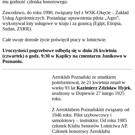
mu godność członka honorowego.
Zawodowo, do roku 1990, związany był z WSK-Okęcie – Zakład
Usług Agrolotniczych. Posiadając uprawnienia pilota „Agro”,
wykonywał loty usługowe w kraju i za granicą (Egipt, Etiopia,
Sudan, ZSRR).
Całe swoje dorosłe życie poświęcił pracy w lotnictwie.
Uroczystości pogrzebowe odbędą się w dniu 26 kwietnia
(czwartek) o godz. 9:30 w Kaplicy na cmentarzu Junikowo w
Poznaniu.
Aeroklub Poznański ze smutkiem
poinformował, że 21 kwietnia zmarł w
wieku 93 lat
Kazimierz Zdzisław Hyjek
,
urodzony w Dopiewie 27 lutego 1925
roku.
Z Aeroklubem Poznańskim związany od
1946 roku. Pilot szybowcowy i
samolotowy – instruktor. Od roku 1985
członek Klubu Seniorów Lotnictwa AP.
Członek honorowy Aeroklubu