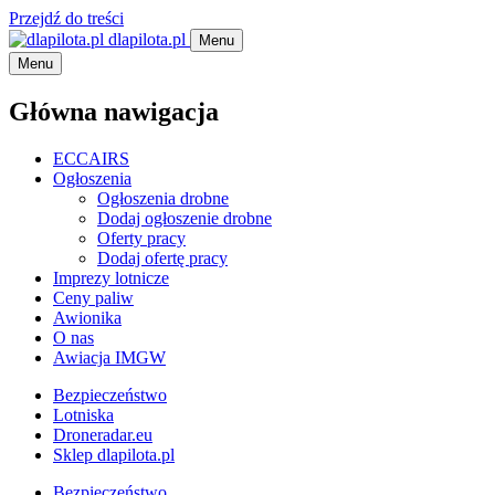
Przejdź do treści
dlapilota.pl
Menu
Menu
Główna nawigacja
ECCAIRS
Ogłoszenia
Ogłoszenia drobne
Dodaj ogłoszenie drobne
Oferty pracy
Dodaj ofertę pracy
Imprezy lotnicze
Ceny paliw
Awionika
O nas
Awiacja IMGW
Bezpieczeństwo
Lotniska
Droneradar.eu
Sklep dlapilota.pl
Bezpieczeństwo