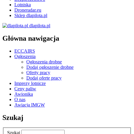
Lotniska
Droneradar.eu
Sklep dlapilota.pl
dlapilota.pl
Główna nawigacja
ECCAIRS
Ogłoszenia
Ogłoszenia drobne
Dodaj ogłoszenie drobne
Oferty pracy
Dodaj ofertę pracy
Imprezy lotnicze
Ceny paliw
Awionika
O nas
Awiacja IMGW
Szukaj
Szukaj