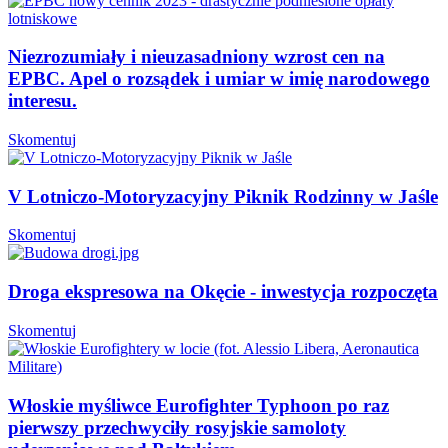
Niezrozumiały i nieuzasadniony wzrost cen na
EPBC. Apel o rozsądek i umiar w imię narodowego
interesu.
Skomentuj
V Lotniczo-Motoryzacyjny Piknik Rodzinny w Jaśle
Skomentuj
Droga ekspresowa na Okęcie - inwestycja rozpoczęta
Skomentuj
Włoskie myśliwce Eurofighter Typhoon po raz
pierwszy przechwyciły rosyjskie samoloty