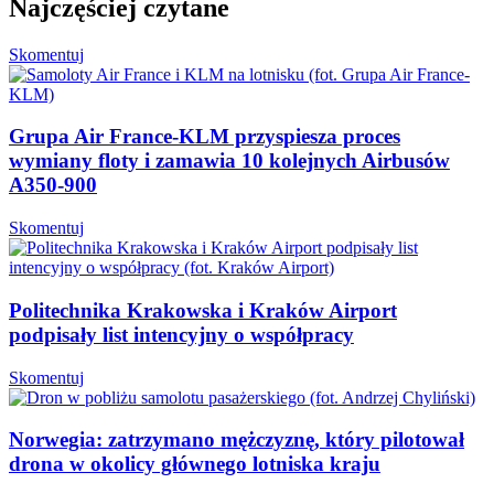
Najczęściej czytane
Skomentuj
Grupa Air France-KLM przyspiesza proces
wymiany floty i zamawia 10 kolejnych Airbusów
A350-900
Skomentuj
Politechnika Krakowska i Kraków Airport
podpisały list intencyjny o współpracy
Skomentuj
Norwegia: zatrzymano mężczyznę, który pilotował
drona w okolicy głównego lotniska kraju