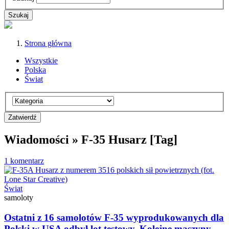
Strona główna
Wszystkie
Polska
Świat
Wiadomości » F-35 Husarz [Tag]
1 komentarz
Świat
samoloty
Ostatni z 16 samolotów F-35 wyprodukowanych dla
Polski w USA odbył lot testowy. Kolejne maszyny