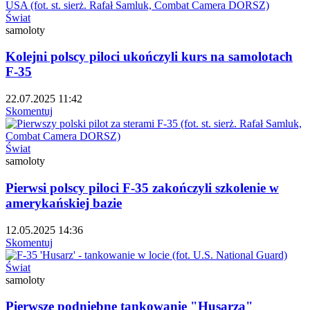
Świat
samoloty
Kolejni polscy piloci ukończyli kurs na samolotach
F-35
22.07.2025 11:42
Skomentuj
Świat
samoloty
Pierwsi polscy piloci F-35 zakończyli szkolenie w
amerykańskiej bazie
12.05.2025 14:36
Skomentuj
Świat
samoloty
Pierwsze podniebne tankowanie "Husarza"