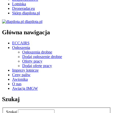
Lotniska
Droneradar.eu
Sklep dlapilota.pl
dlapilota.pl
Główna nawigacja
ECCAIRS
Ogłoszenia
Ogłoszenia drobne
Dodaj ogłoszenie drobne
Oferty pracy
Dodaj ofertę pracy
Imprezy lotnicze
Ceny paliw
Awionika
O nas
Awiacja IMGW
Szukaj
Szukaj