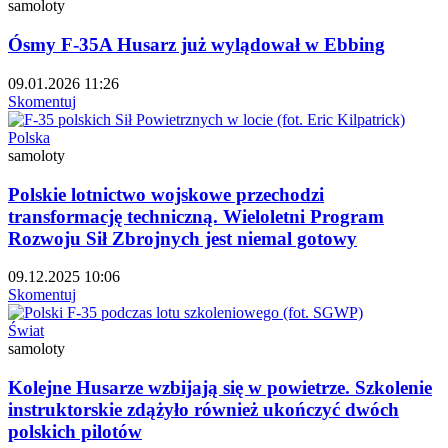
samoloty
Ósmy F-35A Husarz już wylądował w Ebbing
09.01.2026 11:26
Skomentuj
Polska
samoloty
Polskie lotnictwo wojskowe przechodzi
transformację techniczną. Wieloletni Program
Rozwoju Sił Zbrojnych jest niemal gotowy
09.12.2025 10:06
Skomentuj
Świat
samoloty
Kolejne Husarze wzbijają się w powietrze. Szkolenie
instruktorskie zdążyło również ukończyć dwóch
polskich pilotów