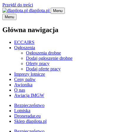
Przejdź do treści
dlapilota.pl
Menu
Menu
Główna nawigacja
ECCAIRS
Ogłoszenia
Ogłoszenia drobne
Dodaj ogłoszenie drobne
Oferty pracy
Dodaj ofertę pracy
Imprezy lotnicze
Ceny paliw
Awionika
O nas
Awiacja IMGW
Bezpieczeństwo
Lotniska
Droneradar.eu
Sklep dlapilota.pl
Bezpieczeństwo