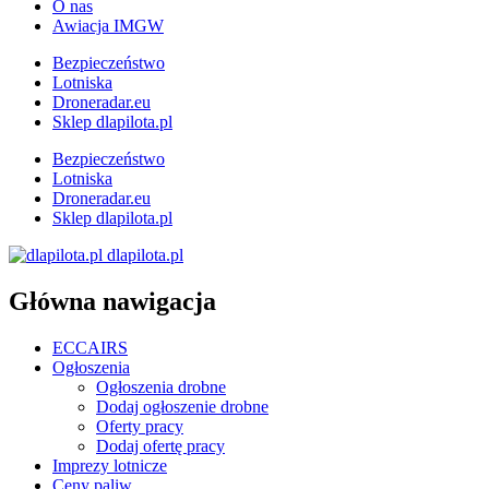
O nas
Awiacja IMGW
Bezpieczeństwo
Lotniska
Droneradar.eu
Sklep dlapilota.pl
Bezpieczeństwo
Lotniska
Droneradar.eu
Sklep dlapilota.pl
dlapilota.pl
Główna nawigacja
ECCAIRS
Ogłoszenia
Ogłoszenia drobne
Dodaj ogłoszenie drobne
Oferty pracy
Dodaj ofertę pracy
Imprezy lotnicze
Ceny paliw