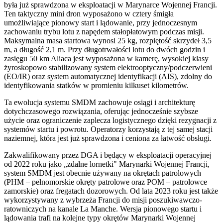
była już sprawdzona w eksploatacji w Marynarce Wojennej Francji.
Ten taktyczny mini dron wyposażono w cztery śmigła
umożliwiające pionowy start i lądowanie, przy jednoczesnym
zachowaniu trybu lotu z napędem stałopłatowym podczas misji.
Maksymalna masa startowa wynosi 25 kg, rozpiętość skrzydeł 3,5
m, a długość 2,1 m. Przy długotrwałości lotu do dwóch godzin i
zasięgu 50 km Aliaca jest wyposażona w kamerę, wysokiej klasy
żyroskopowo stabilizowany system elektrooptyczny/podczerwieni
(EO/IR) oraz system automatycznej identyfikacji (AIS), zdolny do
identyfikowania statków w promieniu kilkuset kilometrów.
Ta ewolucja systemu SMDM zachowuje osiągi i architekturę
dotychczasowego rozwiązania, oferując jednocześnie szybsze
użycie oraz ograniczenie zaplecza logistycznego dzięki rezygnacji z
systemów startu i powrotu. Operatorzy korzystają z tej samej stacji
naziemnej, która jest już sprawdzona i ceniona za łatwość obsługi.
Zakwalifikowany przez DGA i będący w eksploatacji operacyjnej
od 2022 roku jako „zdalne lornetki" Marynarki Wojennej Francji,
system SMDM jest obecnie używany na okrętach patrolowych
(PHM – pełnomorskie okręty patrolowe oraz POM – patrolowce
zamorskie) oraz fregatach dozorowych. Od lata 2023 roku jest także
wykorzystywany z wybrzeża Francji do misji poszukiwawczo-
ratowniczych na kanale La Manche. Wersja pionowego startu i
lądowania trafi na kolejne typy okrętów Marynarki Wojennej