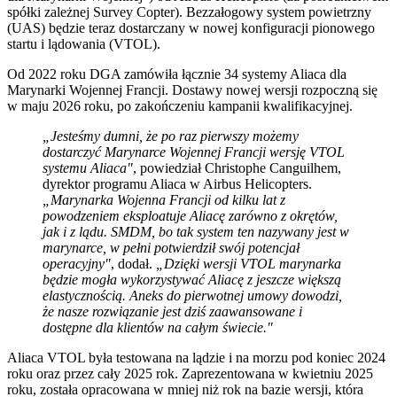
spółki zależnej Survey Copter). Bezzałogowy system powietrzny
(UAS) będzie teraz dostarczany w nowej konfiguracji pionowego
startu i lądowania (VTOL).
Od 2022 roku DGA zamówiła łącznie 34 systemy Aliaca dla
Marynarki Wojennej Francji. Dostawy nowej wersji rozpoczną się
w maju 2026 roku, po zakończeniu kampanii kwalifikacyjnej.
„Jesteśmy dumni, że po raz pierwszy możemy
dostarczyć Marynarce Wojennej Francji wersję VTOL
systemu Aliaca"
, powiedział Christophe Canguilhem,
dyrektor programu Aliaca w Airbus Helicopters.
„Marynarka Wojenna Francji od kilku lat z
powodzeniem eksploatuje Aliacę zarówno z okrętów,
jak i z lądu. SMDM, bo tak system ten nazywany jest w
marynarce, w pełni potwierdził swój potencjał
operacyjny"
, dodał.
„Dzięki wersji VTOL marynarka
będzie mogła wykorzystywać Aliacę z jeszcze większą
elastycznością. Aneks do pierwotnej umowy dowodzi,
że nasze rozwiązanie jest dziś zaawansowane i
dostępne dla klientów na całym świecie."
Aliaca VTOL była testowana na lądzie i na morzu pod koniec 2024
roku oraz przez cały 2025 rok. Zaprezentowana w kwietniu 2025
roku, została opracowana w mniej niż rok na bazie wersji, która