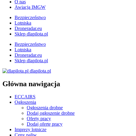
O nas
Awiacja IMGW
Bezpieczeństwo
Lotniska
Droneradar.eu
Sklep dlapilota.pl
Bezpieczeństwo
Lotniska
Droneradar.eu
Sklep dlapilota.pl
dlapilota.pl
Główna nawigacja
ECCAIRS
Ogłoszenia
Ogłoszenia drobne
Dodaj ogłoszenie drobne
Oferty pracy
Dodaj ofertę pracy
Imprezy lotnicze
Ceny paliw