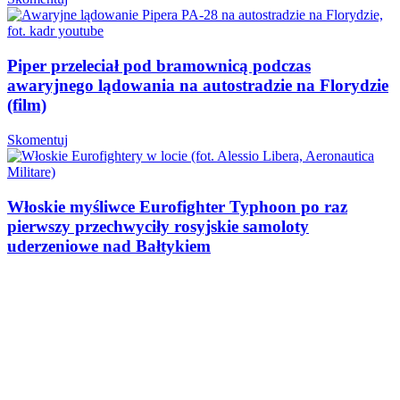
Piper przeleciał pod bramownicą podczas
awaryjnego lądowania na autostradzie na Florydzie
(film)
Skomentuj
Włoskie myśliwce Eurofighter Typhoon po raz
pierwszy przechwyciły rosyjskie samoloty
uderzeniowe nad Bałtykiem