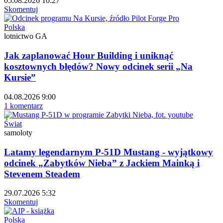
05.08.2026 10:27
Skomentuj
Polska
lotnictwo GA
Jak zaplanować Hour Building i uniknąć
kosztownych błędów? Nowy odcinek serii „Na
Kursie”
04.08.2026 9:00
1 komentarz
Świat
samoloty
Latamy legendarnym P-51D Mustang - wyjątkowy
odcinek „Zabytków Nieba” z Jackiem Mainką i
Stevenem Steadem
29.07.2026 5:32
Skomentuj
Polska