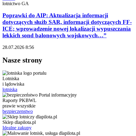
lotnictwo GA
Poprawki do AIP: Aktualizacja informacji
dotyczących służb SAR, informacji dotyczących FF-
ICE; wprowadzenie nowej lokalizacji wypuszczania
lekkich sond balonowych wojskowych…”
28.07.2026 8:56
Nasze strony
Lotniska
i lądowiska
lotniska
Raporty PKBWL
prawie wszystkie
bezpieczenstwo
Sklep dlapilota.pl
Idealne zakupy