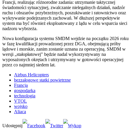
Francji, realizując różnorodne zadania: utrzymanie taktycznej
świadomości sytuacyjnej, zwalczanie nielegalnych działań, nadzór
ruchu i obszarów przybrzeżnych, poszukiwanie i ratownictwo oraz
wykrywanie podejrzanych zachowań. W dłuższej perspektywie
system ma być również eksploatowany z lądu w celu wsparcia sieci
nadzoru wybrzeża.
Nowa konfiguracja systemu SMDM wejdzie na początku 2026 roku
w fazę kwalifikacji prowadzonej przez DGA, obejmującą próby
lądowe i morskie, zanim zostanie uznana za operacyjną. SMDM w
wersji „stałopłatowej" będzie nadal wykorzystywany na
wyposażonych okrętach i utrzymywany w gotowości operacyjnej
przez co najmniej siedem lat.
Airbus Helicopters
bezzałogowe statki powietrzne
Francja
gospodarka
technologia
VTOL
wojsko
Aliaca