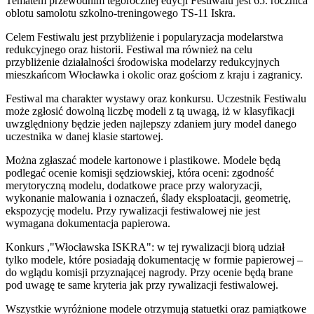
Tematem przewodnim tegorocznej edycji Festiwalu jest 65. rocznica
oblotu samolotu szkolno-treningowego TS-11 Iskra.
Celem Festiwalu jest przybliżenie i popularyzacja modelarstwa
redukcyjnego oraz historii. Festiwal ma również na celu
przybliżenie działalności środowiska modelarzy redukcyjnych
mieszkańcom Włocławka i okolic oraz gościom z kraju i zagranicy.
Festiwal ma charakter wystawy oraz konkursu. Uczestnik Festiwalu
może zgłosić dowolną liczbę modeli z tą uwagą, iż w klasyfikacji
uwzględniony będzie jeden najlepszy zdaniem jury model danego
uczestnika w danej klasie startowej.
Można zgłaszać modele kartonowe i plastikowe. Modele będą
podlegać ocenie komisji sędziowskiej, która oceni: zgodność
merytoryczną modelu, dodatkowe prace przy waloryzacji,
wykonanie malowania i oznaczeń, ślady eksploatacji, geometrię,
ekspozycję modelu. Przy rywalizacji festiwalowej nie jest
wymagana dokumentacja papierowa.
Konkurs ,"Włocławska ISKRA": w tej rywalizacji biorą udział
tylko modele, które posiadają dokumentację w formie papierowej –
do wglądu komisji przyznającej nagrody. Przy ocenie będą brane
pod uwagę te same kryteria jak przy rywalizacji festiwalowej.
Wszystkie wyróżnione modele otrzymują statuetki oraz pamiątkowe