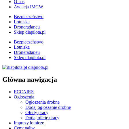
O nas
Awiacja IMGW
Bezpieczeństwo
Lotniska
Droneradar.eu
Sklep dlapilota.pl
Bezpieczeństwo
Lotniska
Droneradar.eu
Sklep dlapilota.pl
dlapilota.pl
Główna nawigacja
ECCAIRS
Ogłoszenia
Ogłoszenia drobne
Dodaj ogłoszenie drobne
Oferty pracy
Dodaj ofertę pracy
Imprezy lotnicze
Ceny paliw