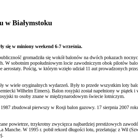
nu w Białymstoku
ły się w miniony weekend 6-7 września.
 publiczność gromadziła się wokół balonów na dwóch pokazach nocnyc
kich. W sobotnim popołudniowym locie zawodniczym obok pilotów bal
tałe aerostaty. Pościg, w którym wzięło udział 11 aut prowadzonych p
y w wiele oryginalnych wydarzeń. Były to przede wszystkim loty bal
emiecki Wilhelm Eimers). Balon rosyjski został napełniony w piątek i 
i rosyjski to osoby znane w międzynarodowym świecie lotniczym.
y w 1987 zbudował pierwszy w Rosji balon gazowy. 17 sierpnia 2007 rok
zane powietrze, trzykrotny zwycięzca najbardziej prestiżowych zawo
 La Manche. W 1995 r. pobił rekord długości lotu, przelatując z Wil (
j.