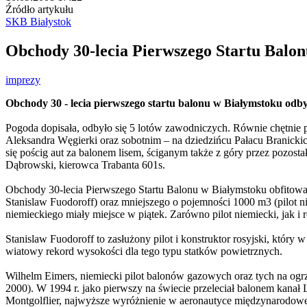
Źródło artykułu
SKB Białystok
Obchody 30-lecia Pierwszego Startu Balo
imprezy
Obchody 30 - lecia pierwszego startu balonu w Białymstoku odby
Pogoda dopisała, odbyło się 5 lotów zawodniczych. Równie chętnie
Aleksandra Węgierki oraz sobotnim – na dziedzińcu Pałacu Branic
się pościg aut za balonem lisem, ściganym także z góry przez pozos
Dąbrowski, kierowca Trabanta 601s.
Obchody 30-lecia Pierwszego Startu Balonu w Białymstoku obfitował
Stanislaw Fuodoroff) oraz mniejszego o pojemności 1000 m3 (pilot ni
niemieckiego miały miejsce w piątek. Zarówno pilot niemiecki, jak 
Stanislaw Fuodoroff to zasłużony pilot i konstruktor rosyjski, któr
wiatowy rekord wysokości dla tego typu statków powietrznych.
Wilhelm Eimers, niemiecki pilot balonów gazowych oraz tych na ogr
2000). W 1994 r. jako pierwszy na świecie przeleciał balonem kanał
Montgolflier, najwyższe wyróżnienie w aeronautyce międzynarodowe