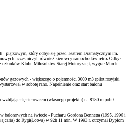
h - piątkowym, który odbył się przed Teatrem Dramatycznym im.
onowych uczestniczyli również kierowcy samochodów retro. Odbył
rzez członków Klubu Miłośników Starej Motoryzacji, wygrał Marcin
onów gazowych - większego o pojemności 3000 m3 (pilot rosyjski
wystartował w sobotę rano. Napełnienie oraz start balonu
u wzbijając się sterowcem (własnego projektu) na 8180 m pobił
dów balonowych na świecie - Pucharu Gordona Bennetta (1995, 1996 i
Szwajcaria) do Rygi(Łotwa) w 92h 11 min. W 1993 r. otrzymał Dyplom