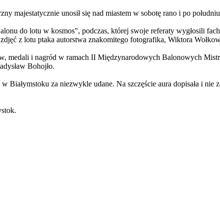
zny majestatycznie unosił się nad miastem w sobotę rano i po południu
lonu do lotu w kosmos", podczas, której swoje referaty wygłosili fa
zdjęć z lotu ptaka autorstwa znakomitego fotografika, Wiktora Wołkow
ów, medali i nagród w ramach II Międzynarodowych Balonowych Mistr
ładysław Bohojło.
 w Białymstoku za niezwykle udane. Na szczęście aura dopisała i nie z
stok.