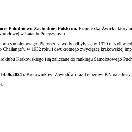
ocie Południowo-Zachodniej Polski im. Franciszka Żwirki
, który 
 Narodowej w Lataniu Precyzyjnym.
a sportu samolotowego. Pierwsze zawody odbyły się w 1929 r. czyli 
o Challange’u w 1932 roku i dwukrotnego zwycięzcę krakowskiej imp
eroklubu Krakowskiego i są zaliczane do rankingu Samolotowego Puch
 14.06.2024
r. Kierownikowi Zawodów oraz Trenerowi KN na adresy
pl,