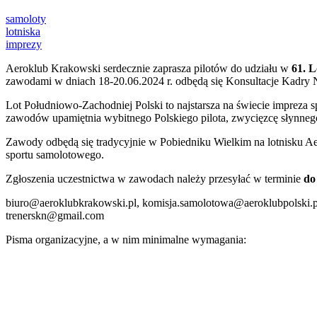
samoloty
lotniska
imprezy
Aeroklub Krakowski serdecznie zaprasza pilotów do udziału w
61. L
zawodami w dniach 18-20.06.2024 r. odbędą się Konsultacje Kadry
Lot Południowo-Zachodniej Polski to najstarsza na świecie imprez
zawodów upamiętnia wybitnego Polskiego pilota, zwycięzcę słynneg
Zawody odbędą się tradycyjnie w Pobiedniku Wielkim na lotnisku A
sportu samolotowego.
Zgłoszenia uczestnictwa w zawodach należy przesyłać w terminie
do
biuro@aeroklubkrakowski.pl, komisja.samolotowa@aeroklubpolski.
trenerskn@gmail.com
Pisma organizacyjne, a w nim minimalne wymagania: