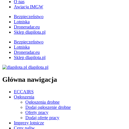
O nas
Awiacja IMGW
Bezpieczeństwo
Lotniska
Droneradar.eu
Sklep dlapilota.pl
Bezpieczeństwo
Lotniska
Droneradar.eu
Sklep dlapilota.pl
dlapilota.pl
Główna nawigacja
ECCAIRS
Ogłoszenia
Ogłoszenia drobne
Dodaj ogłoszenie drobne
Oferty pracy
Dodaj ofertę pracy
Imprezy lotnicze
Ceny paliw