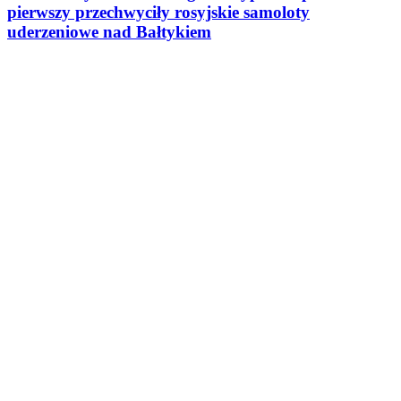
pierwszy przechwyciły rosyjskie samoloty
uderzeniowe nad Bałtykiem