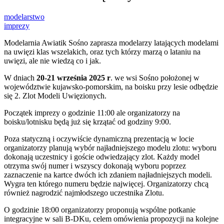
modelarstwo
imprezy
Modelarnia Awiatik Sośno zaprasza modelarzy latających modelami
na uwięzi klas wszelakich, oraz tych którzy marzą o lataniu na
uwięzi, ale nie wiedzą co i jak.
W dniach
20-21 września 2025 r
. we wsi Sośno położonej w
województwie kujawsko-pomorskim, na boisku przy lesie odbędzie
się 2. Zlot Modeli Uwięzionych.
Początek imprezy o godzinie 11:00 ale organizatorzy na
boisku/lotnisku będą już się krzątać od godziny 9:00.
Poza statyczną i oczywiście dynamiczną prezentacją w locie
organizatorzy planują wybór najładniejszego modelu zlotu: wyboru
dokonają uczestnicy i goście odwiedzający zlot. Każdy model
otrzyma swój numer i wszyscy dokonają wyboru poprzez
zaznaczenie na kartce dwóch ich zdaniem najładniejszych modeli.
Wygra ten którego numeru będzie najwięcej. Organizatorzy chcą
również nagrodzić najmłodszego uczestnika Zlotu.
O godzinie 18:00 organizatorzy proponują wspólne potkanie
integracyjne w sali B-DKu, celem omówienia propozycji na kolejne