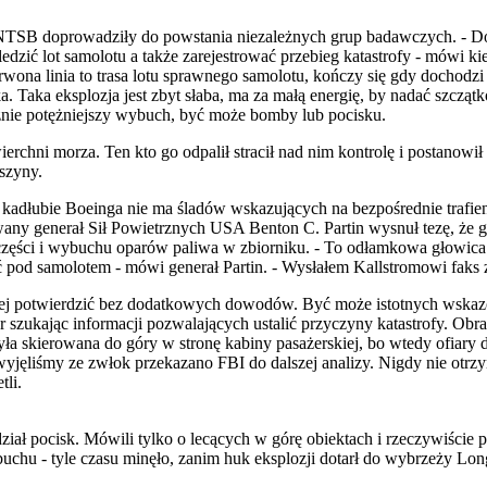
NTSB doprowadziły do powstania niezależnych grup badawczych. - Do ka
dzić lot samolotu a także zarejestrować przebieg katastrofy - mówi ki
zerwona linia to trasa lotu sprawnego samolotu, kończy się gdy dochod
. Taka eksplozja jest zbyt słaba, ma za małą energię, by nadać szcząt
znie potężniejszy wybuch, być może bomby lub pocisku.
erchni morza. Ten kto go odpalił stracił nad nim kontrolę i postanowi
szyny.
 kadłubie Boeinga nie ma śladów wskazujących na bezpośrednie trafie
ny generał Sił Powietrznych USA Benton C. Partin wysnuł tezę, że gło
 części i wybuchu oparów paliwa w zbiorniku. - To odłamkowa głowica
od samolotem - mówi generał Partin. - Wysłałem Kallstromowi faks z i
ę jej potwierdzić bez dodatkowych dowodów. Być może istotnych wskaz
ar szukając informacji pozwalających ustalić przyczyny katastrofy. Ob
 była skierowana do góry w stronę kabiny pasażerskiej, bo wtedy ofia
e wyjęliśmy ze zwłok przekazano FBI do dalszej analizy. Nigdy nie otrz
tli.
iał pocisk. Mówili tylko o lecących w górę obiektach i rzeczywiście p
u - tyle czasu minęło, zanim huk eksplozji dotarł do wybrzeży Long I