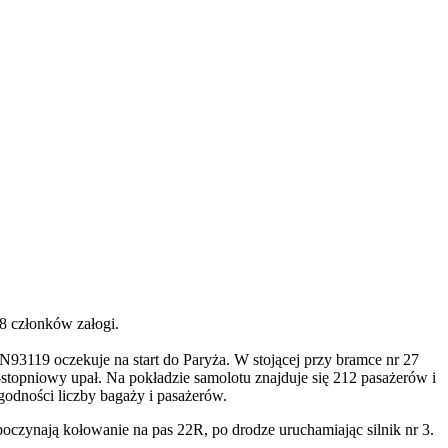
18 członków załogi.
93119 oczekuje na start do Paryża. W stojącej przy bramce nr 27
-stopniowy upał. Na pokładzie samolotu znajduje się 212 pasażerów i
godności liczby bagaży i pasażerów.
zpoczynają kołowanie na pas 22R, po drodze uruchamiając silnik nr 3.