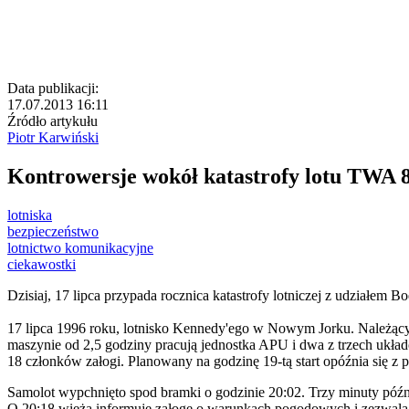
Data publikacji:
17.07.2013 16:11
Źródło artykułu
Piotr Karwiński
Kontrowersje wokół katastrofy lotu TWA 
lotniska
bezpieczeństwo
lotnictwo komunikacyjne
ciekawostki
Dzisiaj, 17 lipca przypada rocznica katastrofy lotniczej z udziałem
17 lipca 1996 roku, lotnisko Kennedy'ego w Nowym Jorku. Należący 
maszynie od 2,5 godziny pracują jednostka APU i dwa z trzech układ
18 członków załogi. Planowany na godzinę 19-tą start opóźnia się z
Samolot wypchnięto spod bramki o godzinie 20:02. Trzy minuty później
O 20:18 wieża informuje załogę o warunkach pogodowych i zezwala n