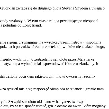
 Kevorkian zwraca się do drugiego pilota Stevena Snydera z uwagą o
 wtedy wydarzyło. W tym czasie załoga przelatującego nieopodal
a południe od Long Island.
ienie sięgają przynajmniej na wysokość trzech metrów - wspomina
godzinach poszukiwań żaden z setek ratowników nie znalazł nikogo,
i spiskowych, m.in. o zestrzeleniu samolotu przez Marynarkę
klimatyzator, a wybuch miała spowodować iskra z uszkodzonych
stał trafiony pociskiem rakietowym - mówi ówczesny rzecznik
 za tydzień miała się rozpocząć olimpiada w Atlancie i groziło nam
ch. Szczątki samolotu układano w hangarze, tworząc
lotu, by w ten sposób ustalić, gdzie doszło do awarii która mogłaby