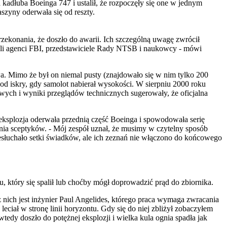
adłuba Boeinga 747 i ustalił, że rozpoczęły się one w jednym
aszyny oderwała się od reszty.
rzekonania, że doszło do awarii. Ich szczególną uwagę zwrócił
 byli agenci FBI, przedstawiciele Rady NTSB i naukowcy - mówi
. Mimo że był on niemal pusty (znajdowało się w nim tylko 200
ę od iskry, gdy samolot nabierał wysokości. W sierpniu 2000 roku
wych i wyniki przeglądów technicznych sugerowały, że oficjalna
eksplozja oderwała przednią część Boeinga i spowodowała serię
nia sceptyków. - Mój zespół uznał, że musimy w czytelny sposób
zesłuchało setki świadków, ale ich zeznań nie włączono do końcowego
 który się spalił lub choćby mógł doprowadzić prąd do zbiornika.
z nich jest inżynier Paul Angelides, którego praca wymaga zwracania
ciał w stronę linii horyzontu. Gdy się do niej zbliżył zobaczyłem
wtedy doszło do potężnej eksplozji i wielka kula ognia spadła jak