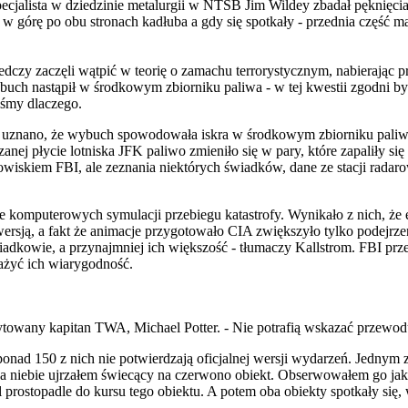
jalista w dziedzinie metalurgii w NTSB Jim Wildey zbadał pęknięcia k
w górę po obu stronach kadłuba a gdy się spotkały - przednia część m
edczy zaczęli wątpić w teorię o zamachu terrorystycznym, nabierając p
 wybuch nastąpił w środkowym zbiorniku paliwa - w tej kwestii zgodni
iśmy dlaczego.
- uznano, że wybuch spowodowała iskra w środkowym zbiorniku paliwa
anej płycie lotniska JFK paliwo zmieniło się w pary, które zapaliły si
wiskiem FBI, ale zeznania niektórych świadków, dane ze stacji radaro
 komputerowych symulacji przebiegu katastrofy. Wynikało z nich, że 
ersją, a fakt że animacje przygotowało CIA zwiększyło tylko podejrze
wiadkowie, a przynajmniej ich większość - tłumaczy Kallstrom. FBI pr
ważyć ich wiarygodność.
owany kapitan TWA, Michael Potter. - Nie potrafią wskazać przewodu,
onad 150 z nich nie potwierdzają oficjalnej wersji wydarzeń. Jednym 
na niebie ujrzałem świecący na czerwono obiekt. Obserwowałem go jak le
 prostopadle do kursu tego obiektu. A potem oba obiekty spotkały się, 