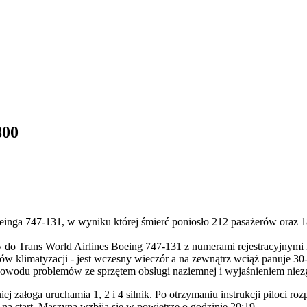
800
 Boeinga 747-131, w wyniku której śmierć poniosło 212 pasażerów oraz 
do Trans World Airlines Boeing 747-131 z numerami rejestracyjnymi N
ów klimatyzacji - jest wczesny wieczór a na zewnątrz wciąż panuje 30
 powodu problemów ze sprzętem obsługi naziemnej i wyjaśnieniem niez
 załoga uruchamia 1, 2 i 4 silnik. Po otrzymaniu instrukcji piloci ro
a start. Maszyna wzbija się w powietrze o godzinie 20:19.