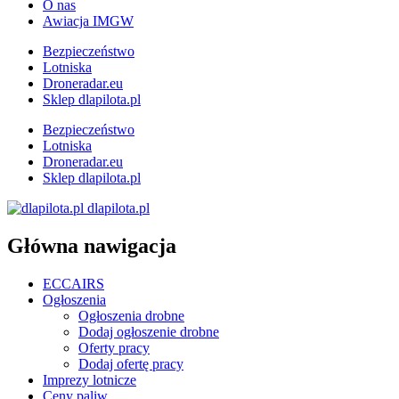
O nas
Awiacja IMGW
Bezpieczeństwo
Lotniska
Droneradar.eu
Sklep dlapilota.pl
Bezpieczeństwo
Lotniska
Droneradar.eu
Sklep dlapilota.pl
dlapilota.pl
Główna nawigacja
ECCAIRS
Ogłoszenia
Ogłoszenia drobne
Dodaj ogłoszenie drobne
Oferty pracy
Dodaj ofertę pracy
Imprezy lotnicze
Ceny paliw