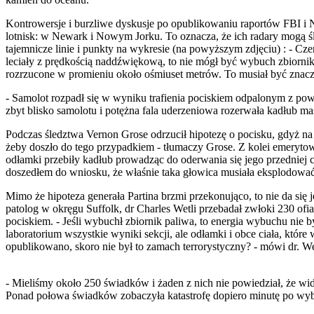
Kontrowersje i burzliwe dyskusje po opublikowaniu raportów FBI i 
lotnisk: w Newark i Nowym Jorku. To oznacza, że ich radary mogą śle
tajemnicze linie i punkty na wykresie (na powyższym zdjęciu) : - C
leciały z prędkością naddźwiękową, to nie mógł być wybuch zbiornika
rozrzucone w promieniu około ośmiuset metrów. To musiał być znac
- Samolot rozpadł się w wyniku trafienia pociskiem odpalonym z powi
zbyt blisko samolotu i potężna fala uderzeniowa rozerwała kadłub ma
Podczas śledztwa Vernon Grose odrzucił hipotezę o pocisku, gdyż na
żeby doszło do tego przypadkiem - tłumaczy Grose. Z kolei emerytowa
odłamki przebiły kadłub prowadząc do oderwania się jego przedniej
doszedłem do wniosku, że właśnie taka głowica musiała eksplodować p
Mimo że hipoteza generała Partina brzmi przekonująco, to nie da si
patolog w okręgu Suffolk, dr Charles Wetli przebadał zwłoki 230 ofi
pociskiem. - Jeśli wybuchł zbiornik paliwa, to energia wybuchu nie
laboratorium wszystkie wyniki sekcji, ale odłamki i obce ciała, któr
opublikowano, skoro nie był to zamach terrorystyczny? - mówi dr. We
- Mieliśmy około 250 świadków i żaden z nich nie powiedział, że widz
Ponad połowa świadków zobaczyła katastrofę dopiero minutę po wybuch