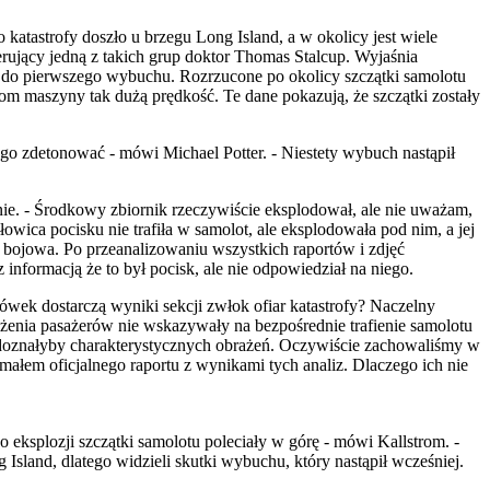
tastrofy doszło u brzegu Long Island, a w okolicy jest wiele
erujący jedną z takich grup doktor Thomas Stalcup. Wyjaśnia
zi do pierwszego wybuchu. Rozrzucone po okolicy szczątki samolotu
kom maszyny tak dużą prędkość. Te dane pokazują, że szczątki zostały
ł go zdetonować - mówi Michael Potter. - Niestety wybuch nastąpił
nie. - Środkowy zbiornik rzeczywiście eksplodował, ale nie uważam,
wica pocisku nie trafiła w samolot, ale eksplodowała pod nim, a jej
 bojowa. Po przeanalizowaniu wszystkich raportów i zdjęć
nformacją że to był pocisk, ale nie odpowiedział na niego.
ówek dostarczą wyniki sekcji zwłok ofiar katastrofy? Naczelny
rażenia pasażerów nie wskazywały na bezpośrednie trafienie samolotu
ry doznałyby charakterystycznych obrażeń. Oczywiście zachowaliśmy w
ymałem oficjalnego raportu z wynikami tych analiz. Dlaczego ich nie
o eksplozji szczątki samolotu poleciały w górę - mówi Kallstrom. -
sland, dlatego widzieli skutki wybuchu, który nastąpił wcześniej.