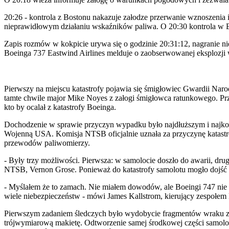
20:26 - kontrola z Bostonu nakazuje załodze przerwanie wznoszenia 
nieprawidłowym działaniu wskaźników paliwa. O 20:30 kontrola w 
Zapis rozmów w kokpicie urywa się o godzinie 20:31:12, nagranie nie
Boeinga 737 Eastwind Airlines melduje o zaobserwowanej eksplozji 
Pierwszy na miejscu katastrofy pojawia się śmigłowiec Gwardii Naro
tamte chwile major Mike Noyes z załogi śmigłowca ratunkowego. Prz
kto by ocalał z katastrofy Boeinga.
Dochodzenie w sprawie przyczyn wypadku było najdłuższym i najkoszt
Wojenną USA. Komisja NTSB oficjalnie uznała za przyczynę katastr
przewodów paliwomierzy.
- Były trzy możliwości. Pierwsza: w samolocie doszło do awarii, dr
NTSB, Vernon Grose. Ponieważ do katastrofy samolotu mogło dojść w
- Myślałem że to zamach. Nie miałem dowodów, ale Boeingi 747 nie wy
wiele niebezpieczeństw - mówi James Kallstrom, kierujący zespołem
Pierwszym zadaniem śledczych było wydobycie fragmentów wraku z 
trójwymiarową makietę. Odtworzenie samej środkowej części samolotu 