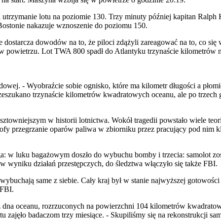
i utrzymanie lotu na poziomie 130. Trzy minuty później kapitan Ralph
Bostonie nakazuje wznoszenie do poziomu 150.
 dostarcza dowodów na to, że piloci zdążyli zareagować na to, co się
w powietrzu. Lot TWA 800 spadł do Atlantyku trzynaście kilometrów n
dowej. - Wyobraźcie sobie ognisko, które ma kilometr długości a płom
eszukano trzynaście kilometrów kwadratowych oceanu, ale po trzech 
owniejszym w historii lotnictwa. Wokół tragedii powstało wiele teori
ofy przegrzanie oparów paliwa w zbiorniku przez pracujący pod nim 
uga: w luku bagażowym doszło do wybuchu bomby i trzecia: samolot zo
 wyniku działań przestępczych, do śledztwa włączyło się także FBI.
buchają same z siebie. Cały kraj był w stanie najwyższej gotowości -
 FBI.
dna oceanu, rozrzuconych na powierzchni 104 kilometrów kwadratowy
zajęło badaczom trzy miesiące. - Skupiliśmy się na rekonstrukcji samo