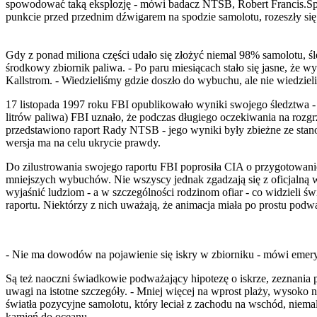
spowodować taką eksplozję - mówi badacz NTSB, Robert Francis.Spec
punkcie przed przednim dźwigarem na spodzie samolotu, rozeszły się 
Gdy z ponad miliona części udało się złożyć niemal 98% samolotu, śl
środkowy zbiornik paliwa. - Po paru miesiącach stało się jasne, że
Kallstrom. - Wiedzieliśmy gdzie doszło do wybuchu, ale nie wiedziel
17 listopada 1997 roku FBI opublikowało wyniki swojego śledztwa 
litrów paliwa) FBI uznało, że podczas długiego oczekiwania na rozgrz
przedstawiono raport Rady NTSB - jego wyniki były zbieżne ze stano
wersja ma na celu ukrycie prawdy.
Do zilustrowania swojego raportu FBI poprosiła CIA o przygotowanie
mniejszych wybuchów. Nie wszyscy jednak zgadzają się z oficjalną w
wyjaśnić ludziom - a w szczególności rodzinom ofiar - co widzieli ś
raportu. Niektórzy z nich uważają, że animacja miała po prostu pod
- Nie ma dowodów na pojawienie się iskry w zbiorniku - mówi emeryt
Są też naoczni świadkowie podważający hipotezę o iskrze, zeznania p
uwagi na istotne szczegóły. - Mniej więcej na wprost plaży, wysoko 
światła pozycyjne samolotu, który leciał z zachodu na wschód, niemal
kamień do oceanu.