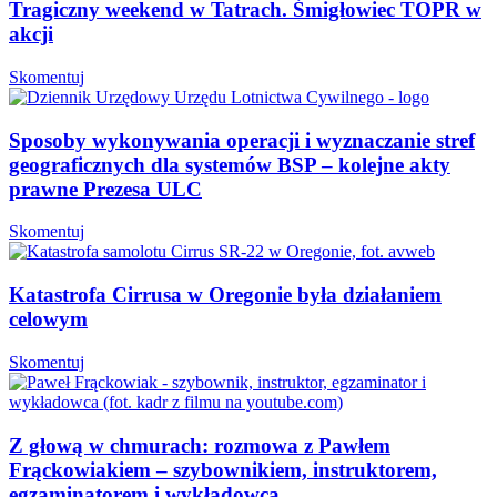
Tragiczny weekend w Tatrach. Śmigłowiec TOPR w
akcji
Skomentuj
Sposoby wykonywania operacji i wyznaczanie stref
geograficznych dla systemów BSP – kolejne akty
prawne Prezesa ULC
Skomentuj
Katastrofa Cirrusa w Oregonie była działaniem
celowym
Skomentuj
Z głową w chmurach: rozmowa z Pawłem
Frąckowiakiem – szybownikiem, instruktorem,
egzaminatorem i wykładowcą