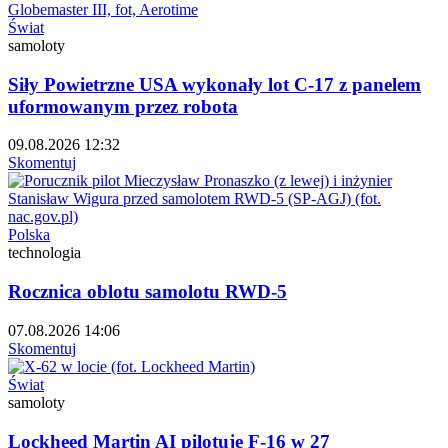
Świat
samoloty
Siły Powietrzne USA wykonały lot C-17 z panelem
uformowanym przez robota
09.08.2026 12:32
Skomentuj
Polska
technologia
Rocznica oblotu samolotu RWD-5
07.08.2026 14:06
Skomentuj
Świat
samoloty
Lockheed Martin AI pilotuje F-16 w 27