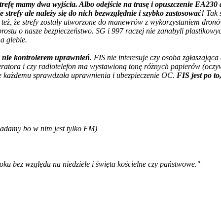
strefę mamy dwa wyjścia. Albo odejście na trasę i opuszczenie EA23
strefy ale należy się do nich bezwzględnie i szybko zastosować!
Tak 
am też, że strefy zostały utworzone do manewrów z wykorzystaniem dron
rostu o nasze bezpieczeństwo. SG i 997 raczej nie zanabyli plastikowyc
a glebie.
a nie kontrolerem uprawnień
. FIS nie interesuje czy osoba zgłaszająca
ora i czy radiotelefon ma wystawioną tonę różnych papierów (oczywiś
ędzie każdemu sprawdzała uprawnienia i ubezpieczenie OC.
FIS jest po t
adamy bo w nim jest tylko FM)
oku bez względu na niedziele i święta kościelne czy państwowe."