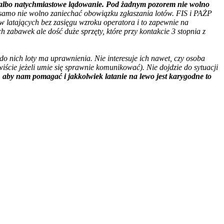
0 albo natychmiastowe lądowanie. Pod żadnym pozorem nie wolno
samo nie wolno zaniechać obowiązku zgłaszania lotów. FIS i PAŻP
ów latających bez zasięgu wzroku operatora i to zapewnie na
h zabawek ale dość duże sprzęty, które przy kontakcie 3 stopnia z
 do nich loty ma uprawnienia. Nie interesuje ich nawet, czy osoba
cie jeżeli umie się sprawnie komunikować). Nie dojdzie do sytuacji
o, aby nam pomagać i jakkolwiek latanie na lewo jest karygodne to