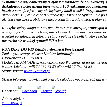
W momencie gdy odbierzemy telefon z informacją, że SG aktywuję 
dyskutować z poleceniami informatora FIS nakazującego zwolnienie 
będzie z nami fair jeżeli my nie będziemy latali w kulki. Przypomin
autopilocie. Tu już nie chodzi o ideologię „Fuck The System” ale po p
glajtem skutecznie zrobiły by z niego confetti a z pilota mokrą plamę n
Kolegów, którzy latają bez licencji, że
FIS jest służbą informacyjną 
nawiązujące łączność radiową ma odpowiednie świadectwo radiooperat
w której po zgłoszeniu lotów na starcie pojawi się policja, która b
nie trzeba się w takiej sytuacji FISu bać
.
KONTAKT DO FIS (Służby Informacji Powietrznej)
Znak wywoławczy sektora: Kraków Informacja
Frekwencja: 119.275 MHz
Modulacja: AM / A3E (z rozblokowanego Wouxuna raczej się nie dog
Numer Telefonu: +48 22 574 75 85 albo +48 12 639 75 85
Strona WWW:
www.fis.pansa.pl
Służba informacji powietrznej pracuję całodobowo, przez 365 dni w r
Źródło artykułu
cumulus24.pl