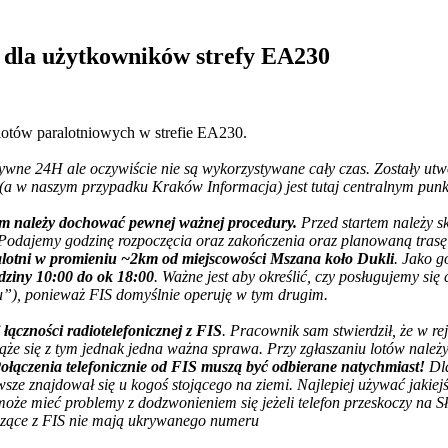
 dla użytkowników strefy EA230
 lotów paralotniowych w strefie EA230
.
tywne 24H ale oczywiście nie są wykorzystywane cały czas. Zostały 
 (a w naszym przypadku Kraków Informacja) jest tutaj centralnym punkt
tem należy dochować pewnej ważnej procedury.
Przed startem należy s
 Podajemy godzinę rozpoczęcia oraz zakończenia oraz planowaną trasę e
alotni w promieniu ~2km od miejscowości Mszana koło Dukli
. Jako g
dziny 10:00 do ok 18:00
. Ważne jest aby określić, czy posługujemy s
”), ponieważ FIS domyślnie operuję w tym drugim.
 łączności radiotelefonicznej z FIS
. Pracownik sam stwierdził, że w r
iąże się z tym jednak jedna ważna sprawa. Przy zgłaszaniu lotów nal
ołączenia telefonicznie od FIS muszą być odbierane natychmiast!
Dla
wsze znajdował się u kogoś stojącego na ziemi. Najlepiej używać jakie
oże mieć problemy z dodzwonieniem się jeżeli telefon przeskoczy na 
odzące z FIS nie mają ukrywanego numeru