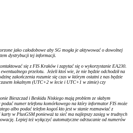
utworzone jako całodobowe aby SG mogła je aktywować o dowolnej
em dystrybucji tej informacji.
kontaktować się z FIS Kraków i zapytać się o wykorzystanie EA230.
wentualnego przelotu. Jeżeli ktoś wie, że nie będzie odchodził na
odzinę zakończenia rozumie się czas w którym ostatni z nas będzie
ię czasem lokalnym (UTC+2 w lecie i UTC+1 w zimie) czy
ejonie Bieszczad i Beskidu Niskiego mają problem ze słabym
eży podać numer telefonu komórkowego na który informator FIS może
tego albo podać telefon kogoś kto jest w stanie rozmawiać z
jś karty w PlusGSM ponieważ ta sieć ma najlepszy zasięg w trudnych
Słowację. Lepiej też wyłączyć automatyczne odrzucanie od numerów