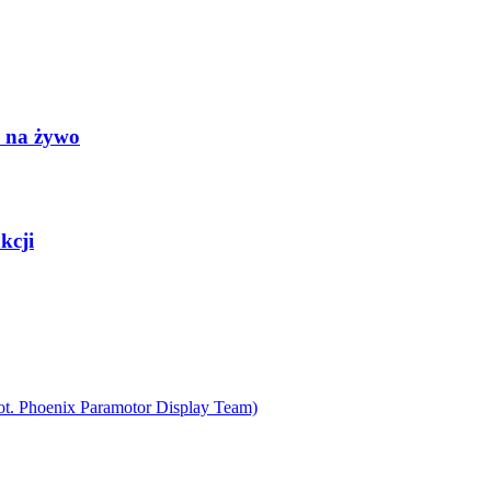
h na żywo
kcji