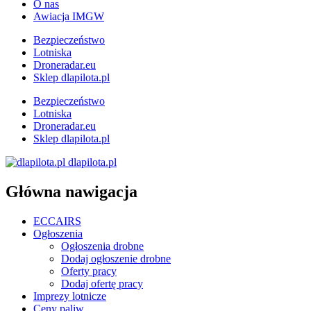
O nas
Awiacja IMGW
Bezpieczeństwo
Lotniska
Droneradar.eu
Sklep dlapilota.pl
Bezpieczeństwo
Lotniska
Droneradar.eu
Sklep dlapilota.pl
dlapilota.pl
Główna nawigacja
ECCAIRS
Ogłoszenia
Ogłoszenia drobne
Dodaj ogłoszenie drobne
Oferty pracy
Dodaj ofertę pracy
Imprezy lotnicze
Ceny paliw