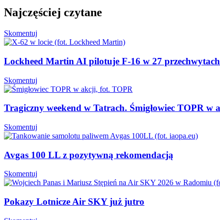
Najczęściej czytane
Skomentuj
Lockheed Martin AI pilotuje F-16 w 27 przechwytac
Skomentuj
Tragiczny weekend w Tatrach. Śmigłowiec TOPR w a
Skomentuj
Avgas 100 LL z pozytywną rekomendacją
Skomentuj
Pokazy Lotnicze Air SKY już jutro