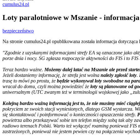
cumulus24.pl
Loty paralotniowe w Mszanie - informacja
bezpieczeństwo
Na stronie cumulus24.pl opublikowana została informacja dotycząca
"Zgodnie z uzyskanymi informacjami strefy EA są oznaczone jako ak
porze dnia i nocy. SG zgłasza rozpoczęcie aktywności do FIS i to FIS
Teraz bardzo ważne.
Możemy dalej latać na Mszanie ale przed star
Jeżeli dostaniemy informację, że strefa jest wolna
należy zgłosić loty
.
trasę to mówi po prostu, że
będzie wykonywał loty swobodne na par
wracał do domu, czyli można powiedzieć że
loty są planowane od go
uniwersalnym (UTC zwanym też w terminologii wojskowej jako „zulu
Kolejną bardzo ważną informacją jest to, że nie musimy mieć ciągłej
pokryciem ze swoich stacji wyniesionych, dlatego GSM wystarcza. W
się skontaktować i poinformować o konieczności opuszczenia strefy.
P
powietrza albo przekazywać sobie ten telefon między sobą tak aby za
radiowo terenach Polski. Warto też wyłączyć roaming ponieważ FIS m
zastrzeżonych, ponieważ nie jestem pewien czy na połączenia wych