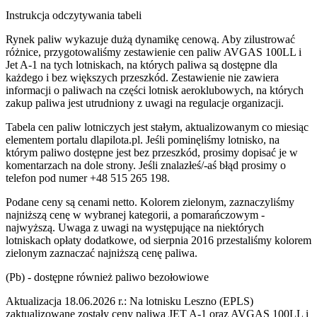
Instrukcja odczytywania tabeli
Rynek paliw wykazuje dużą dynamikę cenową. Aby zilustrować
różnice, przygotowaliśmy zestawienie cen paliw AVGAS 100LL i
Jet A-1 na tych lotniskach, na których paliwa są dostępne dla
każdego i bez większych przeszkód. Zestawienie nie zawiera
informacji o paliwach na części lotnisk aeroklubowych, na których
zakup paliwa jest utrudniony z uwagi na regulacje organizacji.
Tabela cen paliw lotniczych jest stałym, aktualizowanym co miesiąc
elementem portalu dlapilota.pl. Jeśli pominęliśmy lotnisko, na
którym paliwo dostępne jest bez przeszkód, prosimy dopisać je w
komentarzach na dole strony. Jeśli znalazłeś/-aś błąd prosimy o
telefon pod numer +48 515 265 198.
Podane ceny są cenami netto. Kolorem zielonym, zaznaczyliśmy
najniższą cenę w wybranej kategorii, a pomarańczowym -
najwyższą. Uwaga z uwagi na występujące na niektórych
lotniskach opłaty dodatkowe, od sierpnia 2016 przestaliśmy kolorem
zielonym zaznaczać najniższą cenę paliwa.
(Pb) - dostępne również paliwo bezołowiowe
Aktualizacja 18.06.2026 r.: Na lotnisku Leszno (EPLS)
zaktualizowane zostały ceny paliwa JET A-1 oraz AVGAS 100LL i