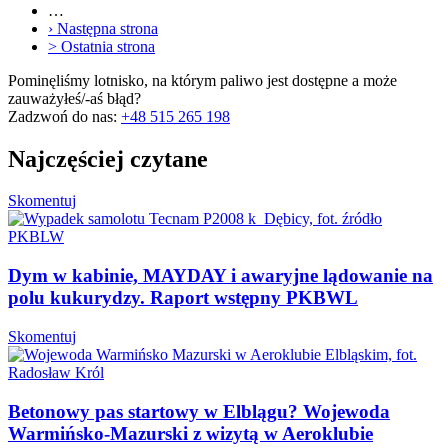
…
›
Następna strona
>
Ostatnia strona
Pominęliśmy lotnisko, na którym paliwo jest dostępne a może
zauważyłeś/-aś błąd?
Zadzwoń do nas:
+48 515 265 198
Najczęściej czytane
Skomentuj
Dym w kabinie, MAYDAY i awaryjne lądowanie na
polu kukurydzy. Raport wstępny PKBWL
Skomentuj
Betonowy pas startowy w Elblągu? Wojewoda
Warmińsko-Mazurski z wizytą w Aeroklubie