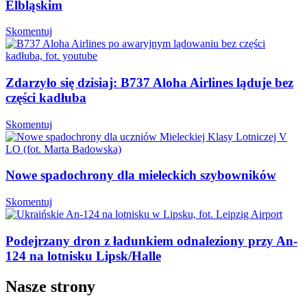
Elbląskim
Skomentuj
Zdarzyło się dzisiaj: B737 Aloha Airlines ląduje bez
części kadłuba
Skomentuj
Nowe spadochrony dla mieleckich szybowników
Skomentuj
Podejrzany dron z ładunkiem odnaleziony przy An-
124 na lotnisku Lipsk/Halle
Nasze strony