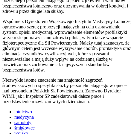
pozostałego personelu latającego to jeden z głównych warunków
bezpieczeństwa lotniczego oraz utrzymywania w dobrej kondycji i
zdrowiu przez długie lata służby.
Wspólnie z Dyrektorem Wojskowego Instytutu Medycyny Lotniczej
opracowano szereg propozycji mających na celu usprawnienie
systemu opieki medycznej, wprowadzenie elementów profilaktyki
w zakresie poprawy stanu zdrowia pilota, w tym także wsparcie
fizjoterapeutyczne dla Sił Powietrznych. Należy tutaj zaznaczyć, że
głównym celem jest wczesne wykrywanie chorób, profilaktyka oraz
eliminacja czynników cywilizacyjnych, które są czasami
niezauważalne a mają duży wpływ na codzienną służbę w
powietrzu oraz zachowanie jak najwyższych standardów
bezpieczeństwa lotów.
Niezwykle istotne znaczenie ma znajomość zagrożeń
środowiskowych i specyfiki służby personelu latającego w opiece
nad personelem Polskich Sił Powietrznych. Zarówno Dyrektor
WIML jak i Inspektor SP zadeklarowali dalsze prace i
przedstawienie rozwiązań w tych dziedzinach.
lotnictwo
medycyna
samoloty
śmigłowce
wojsko