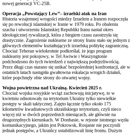
nowej generacji VC-25B.
Operacja „Powstający Lew”– izraelski atak na Iran
Historia wzajemnej wrogości miedzy Izraelem a Iranem rozpoczęła
się po rewolucji islamskiej w Iranie w 1979 roku. Po obaleniu
szacha i utworzeniu Islamskiej Republiki Iranu nastał okres
ideologicznej rywalizacji, która z biegiem czasu zaostrzyła się
drastycznie. Zagrożenie nuklearne ze strony Iranu stało się jednym z
głównych elementów kształtujących izraelską politykę zagraniczną.
Chociaż Teheran wielokrotnie podkreślał, że jego program
nuklearny jest pokojowy, w Tel Awiwie i Waszyngtonie
podchodzono do tych twierdzeń z największą podejrzliwością.
Przez długi czas starano się unikać bezpośredniej konfrontacji, ale w
ostatnich latach nastąpiła gwałtowna eskalacja wrogich działań,
które popchnęły obie strony do otwartej wojny.
Wojna powietrzna nad Ukrainą. Kwiecień 2025 r.
Chociaż wojska rosyjskie wciąż zachowują inicjatywę, to w
kwietniu odnotowały na terytorium Ukrainy tylko niewielkie
postępy w skali taktycznej. Zajęto łącznie tylko około 175
kilometrów kwadratowych ukraińskiego terytorium, czyli nieco
więcej niż w dwóch poprzednich miesiącach, ale głównie na
drugorzędnych kierunkach. W Donbasie, w rejonie istotnego węzła
komunikacyjnego, jakim jest Pokrowsk, Rosjanie nie poczynili
jednak postępów, a Ukraińcy ustabilizowali linię frontu. Dużym