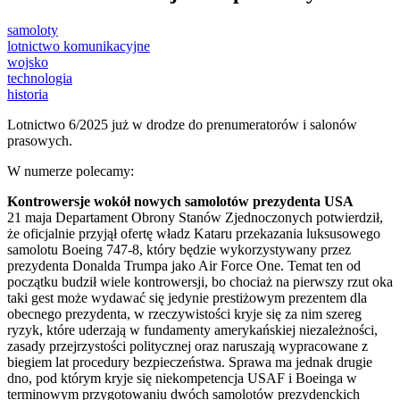
samoloty
lotnictwo komunikacyjne
wojsko
technologia
historia
Lotnictwo 6/2025 już w drodze do prenumeratorów i salonów
prasowych.
W numerze polecamy:
Kontrowersje wokół nowych samolotów prezydenta USA
21 maja Departament Obrony Stanów Zjednoczonych potwierdził,
że oficjalnie przyjął ofertę władz Kataru przekazania luksusowego
samolotu Boeing 747-8, który będzie wykorzystywany przez
prezydenta Donalda Trumpa jako Air Force One. Temat ten od
początku budził wiele kontrowersji, bo chociaż na pierwszy rzut oka
taki gest może wydawać się jedynie prestiżowym prezentem dla
obecnego prezydenta, w rzeczywistości kryje się za nim szereg
ryzyk, które uderzają w fundamenty amerykańskiej niezależności,
zasady przejrzystości politycznej oraz naruszają wypracowane z
biegiem lat procedury bezpieczeństwa. Sprawa ma jednak drugie
dno, pod którym kryje się niekompetencja USAF i Boeinga w
terminowym przygotowaniu dwóch samolotów prezydenckich