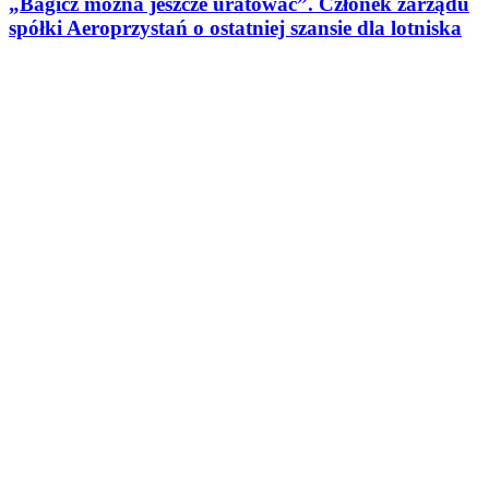
„Bagicz można jeszcze uratować”. Członek zarządu
spółki Aeroprzystań o ostatniej szansie dla lotniska