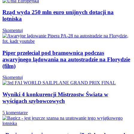
Rząd wyda 250 mln euro unijnych dotacji na
lotniska
Skomentuj
Piper przeleciał pod bramownicą podczas
awaryjnego lądowania na autostradzie na Florydzie
(film)
Skomentuj
Wyniki 4 konkurencji Mistrzostw Świata w
wyścigach szybowcowych
5 komentarze