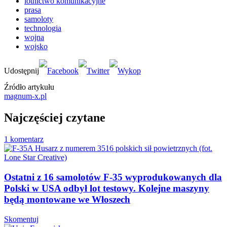
lotnictwo komunikacyjne
prasa
samoloty
technologia
wojna
wojsko
Źródło artykułu
magnum-x.pl
Najczęściej czytane
1 komentarz
Ostatni z 16 samolotów F-35 wyprodukowanych dla
Polski w USA odbył lot testowy. Kolejne maszyny
będą montowane we Włoszech
Skomentuj