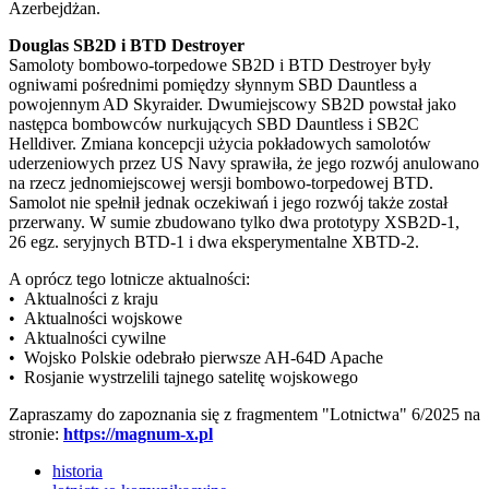
Azerbejdżan.
Douglas SB2D i BTD Destroyer
Samoloty bombowo-torpedowe SB2D i BTD Destroyer były
ogniwami pośrednimi pomiędzy słynnym SBD Dauntless a
powojennym AD Skyraider. Dwumiejscowy SB2D powstał jako
następca bombowców nurkujących SBD Dauntless i SB2C
Helldiver. Zmiana koncepcji użycia pokładowych samolotów
uderzeniowych przez US Navy sprawiła, że jego rozwój anulowano
na rzecz jednomiejscowej wersji bombowo-torpedowej BTD.
Samolot nie spełnił jednak oczekiwań i jego rozwój także został
przerwany. W sumie zbudowano tylko dwa prototypy XSB2D-1,
26 egz. seryjnych BTD-1 i dwa eksperymentalne XBTD-2.
A oprócz tego lotnicze aktualności:
• Aktualności z kraju
• Aktualności wojskowe
• Aktualności cywilne
• Wojsko Polskie odebrało pierwsze AH-64D Apache
• Rosjanie wystrzelili tajnego satelitę wojskowego
Zapraszamy do zapoznania się z fragmentem "Lotnictwa" 6/2025 na
stronie:
https://magnum-x.pl
historia