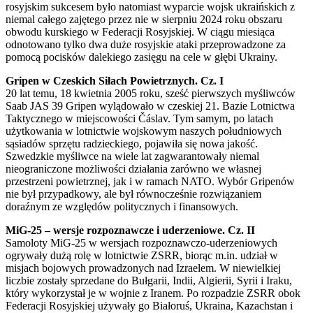
rosyjskim sukcesem było natomiast wyparcie wojsk ukraińskich z
niemal całego zajętego przez nie w sierpniu 2024 roku obszaru
obwodu kurskiego w Federacji Rosyjskiej. W ciągu miesiąca
odnotowano tylko dwa duże rosyjskie ataki przeprowadzone za
pomocą pocisków dalekiego zasięgu na cele w głębi Ukrainy.
Gripen w Czeskich Siłach Powietrznych. Cz. I
20 lat temu, 18 kwietnia 2005 roku, sześć pierwszych myśliwców
Saab JAS 39 Gripen wylądowało w czeskiej 21. Bazie Lotnictwa
Taktycznego w miejscowości Čáslav. Tym samym, po latach
użytkowania w lotnictwie wojskowym naszych południowych
sąsiadów sprzętu radzieckiego, pojawiła się nowa jakość.
Szwedzkie myśliwce na wiele lat zagwarantowały niemal
nieograniczone możliwości działania zarówno we własnej
przestrzeni powietrznej, jak i w ramach NATO. Wybór Gripenów
nie był przypadkowy, ale był równocześnie rozwiązaniem
doraźnym ze względów politycznych i finansowych.
MiG-25 – wersje rozpoznawcze i uderzeniowe. Cz. II
Samoloty MiG-25 w wersjach rozpoznawczo-uderzeniowych
ogrywały dużą rolę w lotnictwie ZSRR, biorąc m.in. udział w
misjach bojowych prowadzonych nad Izraelem. W niewielkiej
liczbie zostały sprzedane do Bułgarii, Indii, Algierii, Syrii i Iraku,
który wykorzystał je w wojnie z Iranem. Po rozpadzie ZSRR obok
Federacji Rosyjskiej używały go Białoruś, Ukraina, Kazachstan i