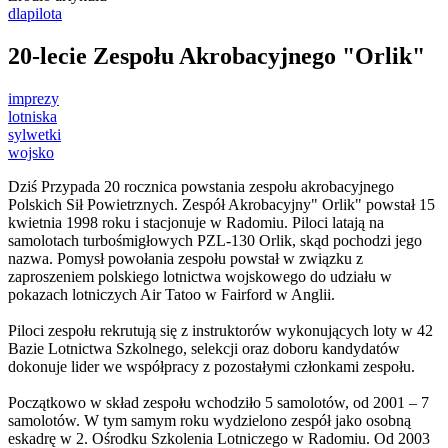
dlapilota
20-lecie Zespołu Akrobacyjnego "Orlik"
imprezy
lotniska
sylwetki
wojsko
Dziś Przypada 20 rocznica powstania zespołu akrobacyjnego
Polskich Sił Powietrznych. Zespół Akrobacyjny" Orlik" powstał 15
kwietnia 1998 roku i stacjonuje w Radomiu
. Piloci latają na
samolotach turbośmigłowych PZL-130 Orlik, skąd pochodzi jego
nazwa. Pomysł powołania zespołu powstał w związku z
zaproszeniem polskiego lotnictwa wojskowego do udziału w
pokazach lotniczych Air Tatoo w Fairford w Anglii.
Piloci zespołu rekrutują się z instruktorów wykonujących loty w 42
Bazie Lotnictwa Szkolnego, selekcji oraz doboru kandydatów
dokonuje lider we współpracy z pozostałymi członkami zespołu.
Początkowo w skład zespołu wchodziło 5 samolotów, od 2001 – 7
samolotów. W tym samym roku wydzielono zespół jako osobną
eskadrę w 2. Ośrodku Szkolenia Lotniczego w Radomiu. Od 2003