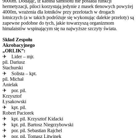
9000m. Dodając, iż kabina samolotu nie posiada funkcji
hermetyzacji, piloci korzystają jedynie z masek tlenowych powyżej
4000m, wrażenia dla lotników przy przelotach w drogach
lotniczych (a w takich podróżuje się wykonując dalekie przeloty) są
zapewne podobne do tych, jakie towarzyszą organizmom
himalaistów wspinającym się na najwyższe szczyty świata.
Skład Zespołu
Akrobacyjnego
„ORLIK”:
✈ Lider – mjr.
pil. Dariusz
Stachurski
✈ Solista – kpt.
pil. Michał
Anielak
✈ por. pil.
Krzysztof
Łysakowski
✈ kpt. pil.
Robert Paciorek
✈ kpt. pil. Krzysztof Kidacki
✈ kpt. pil. Bartosz Niegrzybowski
✈ por. pil. Sebastian Rajchel
✈ por. pil. Tomasz Litwinek