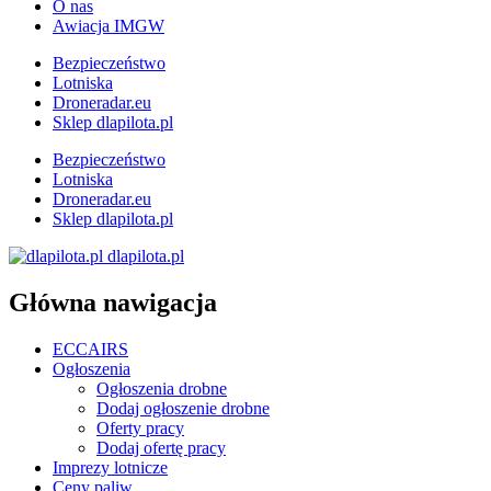
O nas
Awiacja IMGW
Bezpieczeństwo
Lotniska
Droneradar.eu
Sklep dlapilota.pl
Bezpieczeństwo
Lotniska
Droneradar.eu
Sklep dlapilota.pl
dlapilota.pl
Główna nawigacja
ECCAIRS
Ogłoszenia
Ogłoszenia drobne
Dodaj ogłoszenie drobne
Oferty pracy
Dodaj ofertę pracy
Imprezy lotnicze
Ceny paliw