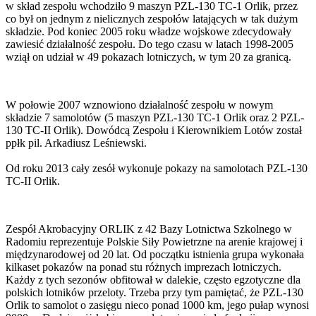
w skład zespołu wchodziło 9 maszyn PZL-130 TC-1 Orlik, przez
co był on jednym z nielicznych zespołów latających w tak dużym
składzie. Pod koniec 2005 roku władze wojskowe zdecydowały
zawiesić działalność zespołu. Do tego czasu w latach 1998-2005
wziął on udział w 49 pokazach lotniczych, w tym 20 za granicą.
W połowie 2007 wznowiono działalność zespołu w nowym
składzie 7 samolotów (5 maszyn PZL-130 TC-1 Orlik oraz 2 PZL-
130 TC-II Orlik). Dowódcą Zespołu i Kierownikiem Lotów został
ppłk pil. Arkadiusz Leśniewski.
Od roku 2013 cały zesół wykonuje pokazy na samolotach PZL-130
TC-II Orlik.
Zespół Akrobacyjny ORLIK z 42 Bazy Lotnictwa Szkolnego w
Radomiu reprezentuje Polskie Siły Powietrzne na arenie krajowej i
międzynarodowej od 20 lat. Od początku istnienia grupa wykonała
kilkaset pokazów na ponad stu różnych imprezach lotniczych.
Każdy z tych sezonów obfitował w dalekie, często egzotyczne dla
polskich lotników przeloty. Trzeba przy tym pamiętać, że PZL-130
Orlik to samolot o zasięgu nieco ponad 1000 km, jego pułap wynosi