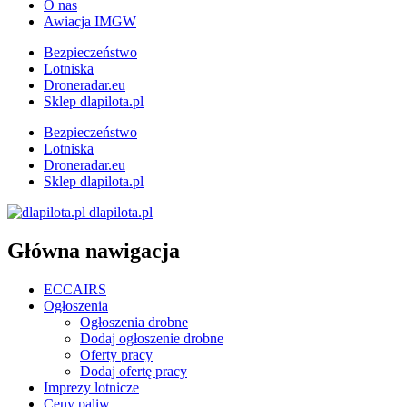
O nas
Awiacja IMGW
Bezpieczeństwo
Lotniska
Droneradar.eu
Sklep dlapilota.pl
Bezpieczeństwo
Lotniska
Droneradar.eu
Sklep dlapilota.pl
dlapilota.pl
Główna nawigacja
ECCAIRS
Ogłoszenia
Ogłoszenia drobne
Dodaj ogłoszenie drobne
Oferty pracy
Dodaj ofertę pracy
Imprezy lotnicze
Ceny paliw