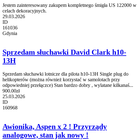
Jestem zainteresowany zakupem kompletnego śmigła US 122000 w
celach dekoracyjnych.
29.03.2026
ID
161036
Gdynia
Sprzedam słuchawki David Clark h10-
13H
Sprzedam słuchawki lotnicze dla pilota h10-13H Single plug do
helikopterów (można również korzystać w samolotach przy
odpowiedniej przełączce) Stan bardzo dobry , wylatane kilkanaś...
900.00zł
25.03.2026
ID
160968
Awionika, Aspen x 2 ! Przyrządy
analogowe, stan jak nowy !