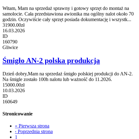
Witam, Mam na sprzedaż sprawny i gotowy sprzęt do montaż na
samolocie. Cała przedstawiona awionika ma ogólny nalot około 70
godzin. Oczywiście cały sprzęt posiada dokumentację i wszystk...
31900.00zł
16.03.2026
ID
160790
Gliwice
Śmigło AN-2 polska produkcja
Dzień dobry,Mam na sprzedaż śmigło polskiej produkcji do AN-2.
Na śmigle zostało 100h nalotu lub ważność do 11.2026.
15000.00zł
10.03.2026
ID
160649
Stronicowanie
«
Pierwsza strona
‹
Poprzednia strona
1