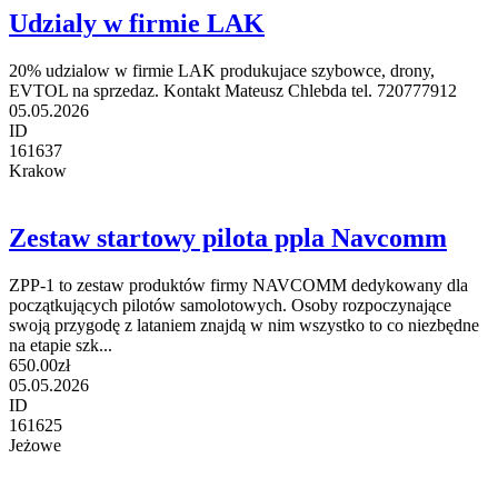
Udzialy w firmie LAK
20% udzialow w firmie LAK produkujace szybowce, drony,
EVTOL na sprzedaz. Kontakt Mateusz Chlebda tel. 720777912
05.05.2026
ID
161637
Krakow
Zestaw startowy pilota ppla Navcomm
ZPP-1 to zestaw produktów firmy NAVCOMM dedykowany dla
początkujących pilotów samolotowych. Osoby rozpoczynające
swoją przygodę z lataniem znajdą w nim wszystko to co niezbędne
na etapie szk...
650.00zł
05.05.2026
ID
161625
Jeżowe