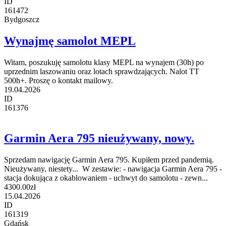
ID
161472
Bydgoszcz
Wynajmę samolot MEPL
Witam, poszukuję samolotu klasy MEPL na wynajem (30h) po
uprzednim laszowaniu oraz lotach sprawdzających. Nalot TT
500h+. Proszę o kontakt mailowy.
19.04.2026
ID
161376
Garmin Aera 795 nieużywany, nowy.
Sprzedam nawigację Garmin Aera 795. Kupiłem przed pandemią.
Nieużywany, niestety... W zestawie: - nawigacja Garmin Aera 795 -
stacja dokująca z okablowaniem - uchwyt do samolotu - zewn...
4300.00zł
15.04.2026
ID
161319
Gdańsk