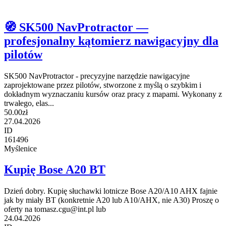
🧭 SK500 NavProtractor —
profesjonalny kątomierz nawigacyjny dla
pilotów
SK500 NavProtractor - precyzyjne narzędzie nawigacyjne
zaprojektowane przez pilotów, stworzone z myślą o szybkim i
dokładnym wyznaczaniu kursów oraz pracy z mapami. Wykonany z
trwałego, elas...
50.00zł
27.04.2026
ID
161496
Myślenice
Kupię Bose A20 BT
Dzień dobry. Kupię słuchawki lotnicze Bose A20/A10 AHX fajnie
jak by miały BT (konkretnie A20 lub A10/AHX, nie A30) Proszę o
oferty na tomasz.cgu@int.pl lub
24.04.2026