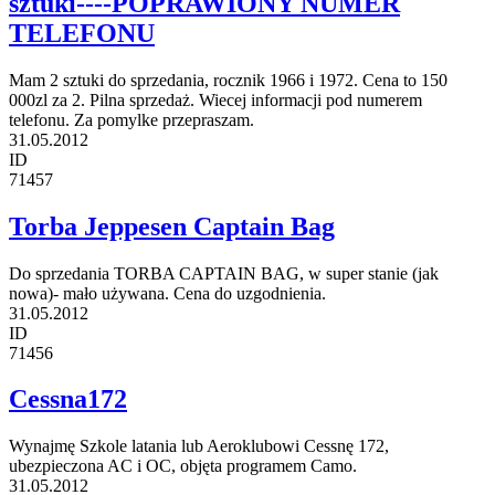
sztuki----POPRAWIONY NUMER
TELEFONU
Mam 2 sztuki do sprzedania, rocznik 1966 i 1972. Cena to 150
000zl za 2. Pilna sprzedaż. Wiecej informacji pod numerem
telefonu. Za pomylke przepraszam.
31.05.2012
ID
71457
Torba Jeppesen Captain Bag
Do sprzedania TORBA CAPTAIN BAG, w super stanie (jak
nowa)- mało używana. Cena do uzgodnienia.
31.05.2012
ID
71456
Cessna172
Wynajmę Szkole latania lub Aeroklubowi Cessnę 172,
ubezpieczona AC i OC, objęta programem Camo.
31.05.2012