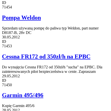
ID
71454
Pompa Weldon
Sprzedam używaną pompę do paliwa typ Weldon, part numer
D8187-B, 28v DC
30.05.2012
ID
71453
Cessna FR172 od 350zł/h na EPBC
Do wynajęcia Cessna FR172 od 350zł/h "sucha" na EPBC. Dla
zainteresowanych pilot bezpieczeństwa w cenie. Zapraszam
29.05.2012
ID
71450
Garmin 495/496
Kupię Garmin 495/6
28.05.2012