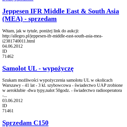
Jeppesen IFR Middle East & South Asia
(MEA) - sprzedam
Witam, jak w tytule, poniżej link do aukcji:
http://allegro.pl/jeppesen-ifr-middle-east-south-asia-mea-
i2381740011.html
04.06.2012
ID
71462
Samolot UL - wypożyczę
Szukam możliwości wypożyczenia samolotu UL w okolicach
Warszawy - 41 lat - 3 kl. szybowcowa - świadectwo UAP zrobione
w aeroklubie -dwa typy,nalot 50godz. - świadectwo radiooperatora
-...
03.06.2012
ID
71461
Sprzedam C150