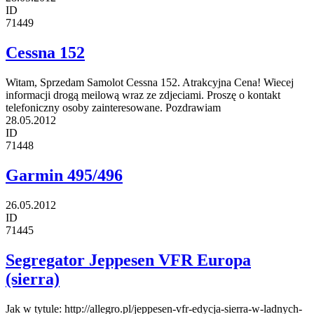
ID
71449
Cessna 152
Witam, Sprzedam Samolot Cessna 152. Atrakcyjna Cena! Wiecej
informacji drogą meilową wraz ze zdjeciami. Proszę o kontakt
telefoniczny osoby zainteresowane. Pozdrawiam
28.05.2012
ID
71448
Garmin 495/496
26.05.2012
ID
71445
Segregator Jeppesen VFR Europa
(sierra)
Jak w tytule: http://allegro.pl/jeppesen-vfr-edycja-sierra-w-ladnych-