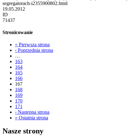
segregatorach-i2355900802.html
19.05.2012
ID
71437
Stronicowanie
«
Pierwsza strona
‹
Poprzednia strona
…
163
164
165
166
167
168
169
170
171
›
Następna strona
»
Ostatnia strona
Nasze strony